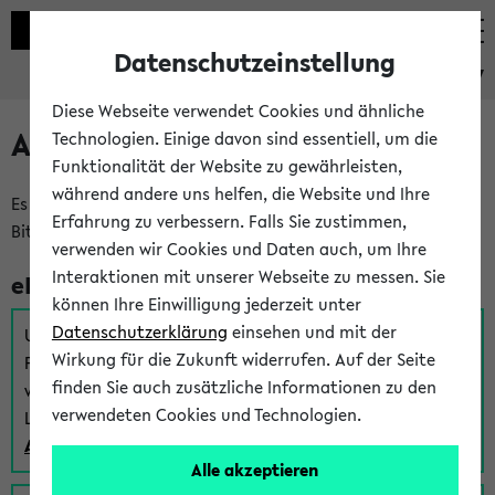
Datenschutzeinstellung
eKVV
Diese Webseite verwendet Cookies und ähnliche
Anmeldung am eKVV
Technologien. Einige davon sind essentiell, um die
Funktionalität der Website zu gewährleisten,
während andere uns helfen, die Website und Ihre
Es gibt mehrere Möglichkeiten zur Anmeldung am eKVV.
Erfahrung zu verbessern. Falls Sie zustimmen,
Bitte wählen Sie die für Sie richtige aus:
verwenden wir Cookies und Daten auch, um Ihre
Interaktionen mit unserer Webseite zu messen. Sie
eKVV für Studierende
können Ihre Einwilligung jederzeit unter
Datenschutzerklärung
einsehen und mit der
Um sich einen Stundenplan zu erstellen und alle weiteren
Wirkung für die Zukunft widerrufen. Auf der Seite
Funktionen des eKVVs für Studierende zu nutzen,
finden Sie auch zusätzliche Informationen zu den
verwenden Sie diesen Link zur Anmeldung über Ihr Uni
verwendeten Cookies und Technologien.
Login:
Anmeldung zum eKVV der Studierenden
Alle akzeptieren