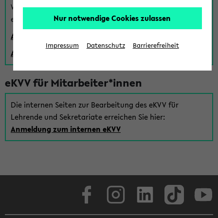
Wenn Sie (noch) kein Uni Login haben, können Sie das
Nur notwendige Cookies zulassen
eKVV auch über einen Gastzugang verwenden:
Anmeldung über einen vorhandenen Gastzugang
Impressum
Datenschutz
Barrierefreiheit
Anlegen eines neuen Gastzugangs
eKVV für Mitarbeiter*innen
Die internen Seiten zur Bearbeitung des eKVV für
Lehrende und Sekretariate erreichen Sie hier:
Anmeldung zum internen eKVV
Facebook
Instagram
LinkedIn
TikTok
Youtube