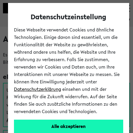
Datenschutzeinstellung
eKVV
Diese Webseite verwendet Cookies und ähnliche
Anmeldung am eKVV
Technologien. Einige davon sind essentiell, um die
Funktionalität der Website zu gewährleisten,
während andere uns helfen, die Website und Ihre
Es gibt mehrere Möglichkeiten zur Anmeldung am eKVV.
Erfahrung zu verbessern. Falls Sie zustimmen,
Bitte wählen Sie die für Sie richtige aus:
verwenden wir Cookies und Daten auch, um Ihre
Interaktionen mit unserer Webseite zu messen. Sie
eKVV für Studierende
können Ihre Einwilligung jederzeit unter
Datenschutzerklärung
einsehen und mit der
Um sich einen Stundenplan zu erstellen und alle weiteren
Wirkung für die Zukunft widerrufen. Auf der Seite
Funktionen des eKVVs für Studierende zu nutzen,
finden Sie auch zusätzliche Informationen zu den
verwenden Sie diesen Link zur Anmeldung über Ihr Uni
verwendeten Cookies und Technologien.
Login:
Anmeldung zum eKVV der Studierenden
Alle akzeptieren