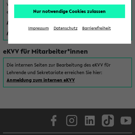
Wenn Sie (noch) kein Uni Login haben, können Sie das
Nur notwendige Cookies zulassen
eKVV auch über einen Gastzugang verwenden:
Anmeldung über einen vorhandenen Gastzugang
Impressum
Datenschutz
Barrierefreiheit
Anlegen eines neuen Gastzugangs
eKVV für Mitarbeiter*innen
Die internen Seiten zur Bearbeitung des eKVV für
Lehrende und Sekretariate erreichen Sie hier:
Anmeldung zum internen eKVV
Facebook
Instagram
LinkedIn
TikTok
Youtube