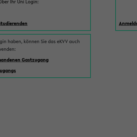
ber Ihr Uni Login:
Studierenden
Anmeldu
ogin haben, können Sie das eKVV auch
wenden:
rhandenen Gastzugang
zugangs