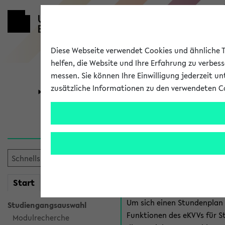
Diese Webseite verwendet Cookies und ähnliche Te
helfen, die Website und Ihre Erfahrung zu verbes
messen. Sie können Ihre Einwilligung jederzeit u
zusätzliche Informationen zu den verwendeten C
Universität
Forschung
Anmeldung 
Es gibt mehrere Möglichkeiten
eKVV für Studiere
mein
Start
eKVV
Um sich einen Stundenplan z
Studiengangsauswahl
Funktionen des eKVVs für S
Modulrecherche