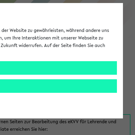
eKVV
ät der Website zu gewährleisten, während andere uns
h, um Ihre Interaktionen mit unserer Webseite zu
Zukunft widerrufen. Auf der Seite finden Sie auch
Meine Uni
EN
ANMELDEN
aus:
für Mitarbeiter*innen
rnen Seiten zur Bearbeitung des eKVV für Lehrende und
iate erreichen Sie hier: