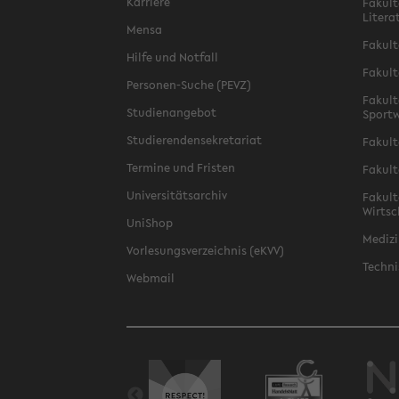
Karriere
Fakult
Litera
Mensa
Fakult
Hilfe und Notfall
Fakult
Personen-Suche (PEVZ)
Fakult
Studienangebot
Sportw
Studierendensekretariat
Fakult
Termine und Fristen
Fakult
Universitätsarchiv
Fakult
Wirtsc
UniShop
Medizi
Vorlesungsverzeichnis (eKVV)
Techni
Webmail