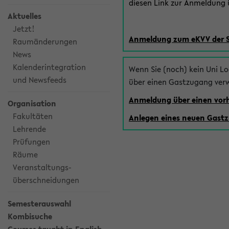
diesen Link zur Anmeldung ü
Aktuelles
Jetzt!
Anmeldung zum eKVV der 
Raumänderungen
News
Kalenderintegration
Wenn Sie (noch) kein Uni L
und Newsfeeds
über einen Gastzugang ver
Anmeldung über einen vo
Organisation
Fakultäten
Anlegen eines neuen Gast
Lehrende
Prüfungen
Räume
Veranstaltungs-
überschneidungen
Semesterauswahl
Kombisuche