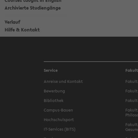
Courses taught in English
Archivierte Studiengänge
Verlauf
Hilfe & Kontakt
Service
Fakul
Anreise und Kontakt
Fakult
Bewerbung
Fakult
Bibliothek
Fakult
Campus-Bauen
Fakult
Philos
Hochschulsport
Fakult
IT-Services (BITS)
Gesun