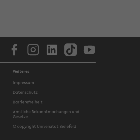
Facebook
Instagram
LinkedIn
TikTok
Youtube
Weiteres
Impressum
Datenschutz
Barrierefreiheit
Amtliche Bekanntmachungen und
Gesetze
© copyright Universität Bielefeld