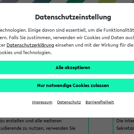
Datenschutzeinstellung
chnologien. Einige davon sind essentiell, um die Funktionalit
sern. Falls Sie zustimmen, verwenden wir Cookies und Daten auc
nter
Datenschutzerklärung
einsehen und mit der Wirkung für die 
ookies und Technologien.
Studium
Lehre
International
Alle akzeptieren
am eKVV
Nur notwendige Cookies zulassen
 zur Anmeldung am eKVV. Bitte wählen Sie die für Sie richtige 
Impressum
Datenschutz
Barrierefreiheit
nde
eKVV 
u erstellen und alle weiteren
Die inte
tudierende zu nutzen, verwenden Sie
Sekretar