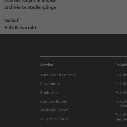
Courses taught in English
Archivierte Studiengänge
Verlauf
Hilfe & Kontakt
Service
Fakul
Anreise und Kontakt
Fakult
Bewerbung
Fakult
Bibliothek
Fakult
Campus-Bauen
Fakult
Philos
Hochschulsport
Fakult
IT-Services (BITS)
Gesun