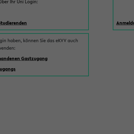
ber Ihr Uni Login:
Studierenden
Anmeldu
ogin haben, können Sie das eKVV auch
wenden:
rhandenen Gastzugang
zugangs