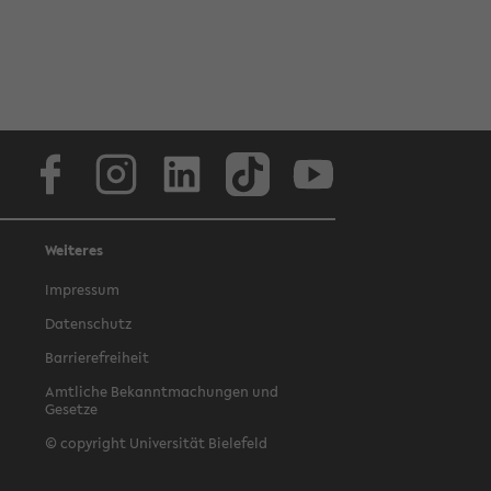
Facebook
Instagram
LinkedIn
TikTok
Youtube
Weiteres
Impressum
Datenschutz
Barrierefreiheit
Amtliche Bekanntmachungen und
Gesetze
© copyright Universität Bielefeld