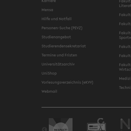
Karriere
Fakult
Litera
Mensa
Fakult
Hilfe und Notfall
Fakult
Personen-Suche (PEVZ)
Fakult
Studienangebot
Sportw
Studierendensekretariat
Fakult
Termine und Fristen
Fakult
Universitätsarchiv
Fakult
Wirtsc
UniShop
Medizi
Vorlesungsverzeichnis (eKVV)
Techni
Webmail