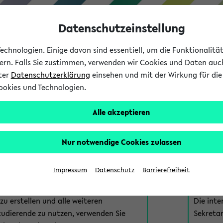
Datenschutzeinstellung
chnologien. Einige davon sind essentiell, um die Funktionalit
sern. Falls Sie zustimmen, verwenden wir Cookies und Daten auc
nter
Datenschutzerklärung
einsehen und mit der Wirkung für die 
ookies und Technologien.
Studium
Lehre
International
Alle akzeptieren
am eKVV
Nur notwendige Cookies zulassen
 zur Anmeldung am eKVV. Bitte wählen Sie die für Sie richtige 
Impressum
Datenschutz
Barrierefreiheit
nde
eKVV 
u erstellen und alle weiteren
Die inte
tudierende zu nutzen, verwenden Sie
Sekretar