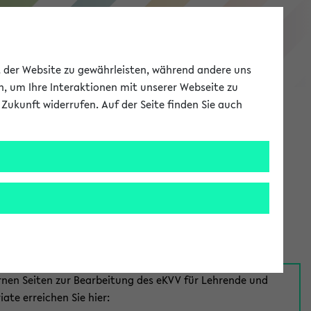
eKVV
ät der Website zu gewährleisten, während andere uns
h, um Ihre Interaktionen mit unserer Webseite zu
Zukunft widerrufen. Auf der Seite finden Sie auch
Meine Uni
EN
ANMELDEN
aus:
für Mitarbeiter*innen
rnen Seiten zur Bearbeitung des eKVV für Lehrende und
iate erreichen Sie hier: