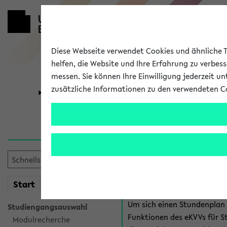
Diese Webseite verwendet Cookies und ähnliche Te
helfen, die Website und Ihre Erfahrung zu verbes
messen. Sie können Ihre Einwilligung jederzeit u
zusätzliche Informationen zu den verwendeten C
Universität
Forschung
Anmeldung 
Es gibt mehrere Möglichkeiten
eKVV für Studiere
mein
Start
eKVV
Um sich einen Stundenplan z
Studiengangsauswahl
Funktionen des eKVVs für S
Modulrecherche