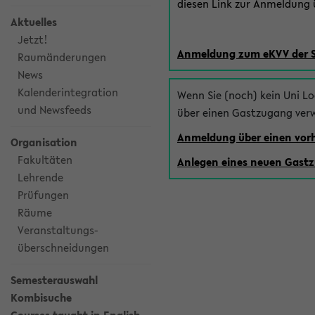
diesen Link zur Anmeldung ü
Aktuelles
Jetzt!
Anmeldung zum eKVV der 
Raumänderungen
News
Kalenderintegration
Wenn Sie (noch) kein Uni L
und Newsfeeds
über einen Gastzugang ver
Anmeldung über einen vo
Organisation
Fakultäten
Anlegen eines neuen Gast
Lehrende
Prüfungen
Räume
Veranstaltungs-
überschneidungen
Semesterauswahl
Kombisuche