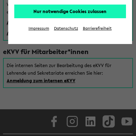
Wenn Sie (noch) kein Uni Login haben, können Sie das
Nur notwendige Cookies zulassen
eKVV auch über einen Gastzugang verwenden:
Anmeldung über einen vorhandenen Gastzugang
Impressum
Datenschutz
Barrierefreiheit
Anlegen eines neuen Gastzugangs
eKVV für Mitarbeiter*innen
Die internen Seiten zur Bearbeitung des eKVV für
Lehrende und Sekretariate erreichen Sie hier:
Anmeldung zum internen eKVV
Facebook
Instagram
LinkedIn
TikTok
Youtube