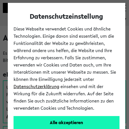
Datenschutzeinstellung
eKVV
Diese Webseite verwendet Cookies und ähnliche
Anmeldung am eKVV
Technologien. Einige davon sind essentiell, um die
Funktionalität der Website zu gewährleisten,
während andere uns helfen, die Website und Ihre
Es gibt mehrere Möglichkeiten zur Anmeldung am eKVV.
Erfahrung zu verbessern. Falls Sie zustimmen,
Bitte wählen Sie die für Sie richtige aus:
verwenden wir Cookies und Daten auch, um Ihre
Interaktionen mit unserer Webseite zu messen. Sie
eKVV für Studierende
können Ihre Einwilligung jederzeit unter
Datenschutzerklärung
einsehen und mit der
Um sich einen Stundenplan zu erstellen und alle weiteren
Wirkung für die Zukunft widerrufen. Auf der Seite
Funktionen des eKVVs für Studierende zu nutzen,
finden Sie auch zusätzliche Informationen zu den
verwenden Sie diesen Link zur Anmeldung über Ihr Uni
verwendeten Cookies und Technologien.
Login:
Anmeldung zum eKVV der Studierenden
Alle akzeptieren