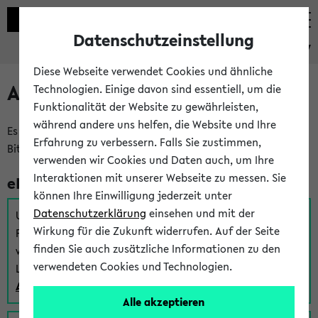
Datenschutzeinstellung
eKVV
Diese Webseite verwendet Cookies und ähnliche
Anmeldung am eKVV
Technologien. Einige davon sind essentiell, um die
Funktionalität der Website zu gewährleisten,
während andere uns helfen, die Website und Ihre
Es gibt mehrere Möglichkeiten zur Anmeldung am eKVV.
Erfahrung zu verbessern. Falls Sie zustimmen,
Bitte wählen Sie die für Sie richtige aus:
verwenden wir Cookies und Daten auch, um Ihre
Interaktionen mit unserer Webseite zu messen. Sie
eKVV für Studierende
können Ihre Einwilligung jederzeit unter
Datenschutzerklärung
einsehen und mit der
Um sich einen Stundenplan zu erstellen und alle weiteren
Wirkung für die Zukunft widerrufen. Auf der Seite
Funktionen des eKVVs für Studierende zu nutzen,
finden Sie auch zusätzliche Informationen zu den
verwenden Sie diesen Link zur Anmeldung über Ihr Uni
verwendeten Cookies und Technologien.
Login:
Anmeldung zum eKVV der Studierenden
Alle akzeptieren