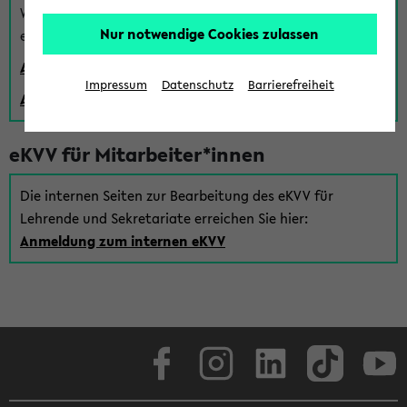
Wenn Sie (noch) kein Uni Login haben, können Sie das
Nur notwendige Cookies zulassen
eKVV auch über einen Gastzugang verwenden:
Anmeldung über einen vorhandenen Gastzugang
Impressum
Datenschutz
Barrierefreiheit
Anlegen eines neuen Gastzugangs
eKVV für Mitarbeiter*innen
Die internen Seiten zur Bearbeitung des eKVV für
Lehrende und Sekretariate erreichen Sie hier:
Anmeldung zum internen eKVV
Facebook
Instagram
LinkedIn
TikTok
Youtube