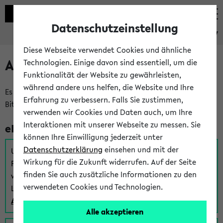
Datenschutzeinstellung
eKVV
Diese Webseite verwendet Cookies und ähnliche
Anmeldung am eKVV
Technologien. Einige davon sind essentiell, um die
Funktionalität der Website zu gewährleisten,
während andere uns helfen, die Website und Ihre
Es gibt mehrere Möglichkeiten zur Anmeldung am eKVV.
Erfahrung zu verbessern. Falls Sie zustimmen,
Bitte wählen Sie die für Sie richtige aus:
verwenden wir Cookies und Daten auch, um Ihre
Interaktionen mit unserer Webseite zu messen. Sie
eKVV für Studierende
können Ihre Einwilligung jederzeit unter
Datenschutzerklärung
einsehen und mit der
Um sich einen Stundenplan zu erstellen und alle weiteren
Wirkung für die Zukunft widerrufen. Auf der Seite
Funktionen des eKVVs für Studierende zu nutzen,
finden Sie auch zusätzliche Informationen zu den
verwenden Sie diesen Link zur Anmeldung über Ihr Uni
verwendeten Cookies und Technologien.
Login:
Anmeldung zum eKVV der Studierenden
Alle akzeptieren