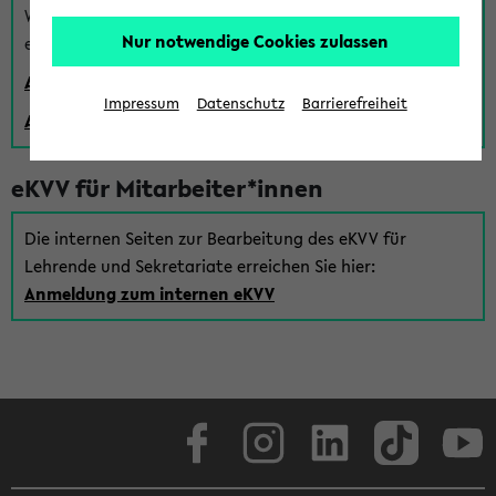
Wenn Sie (noch) kein Uni Login haben, können Sie das
Nur notwendige Cookies zulassen
eKVV auch über einen Gastzugang verwenden:
Anmeldung über einen vorhandenen Gastzugang
Impressum
Datenschutz
Barrierefreiheit
Anlegen eines neuen Gastzugangs
eKVV für Mitarbeiter*innen
Die internen Seiten zur Bearbeitung des eKVV für
Lehrende und Sekretariate erreichen Sie hier:
Anmeldung zum internen eKVV
Facebook
Instagram
LinkedIn
TikTok
Youtube