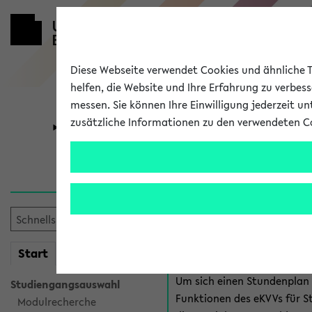
Diese Webseite verwendet Cookies und ähnliche Te
helfen, die Website und Ihre Erfahrung zu verbes
messen. Sie können Ihre Einwilligung jederzeit u
zusätzliche Informationen zu den verwendeten C
Universität
Forschung
Anmeldung 
Es gibt mehrere Möglichkeiten
eKVV für Studiere
mein
Start
eKVV
Um sich einen Stundenplan z
Studiengangsauswahl
Funktionen des eKVVs für S
Modulrecherche