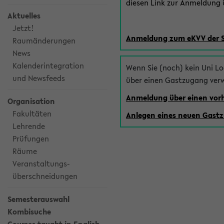
diesen Link zur Anmeldung ü
Aktuelles
Jetzt!
Anmeldung zum eKVV der 
Raumänderungen
News
Kalenderintegration
Wenn Sie (noch) kein Uni L
und Newsfeeds
über einen Gastzugang ver
Anmeldung über einen vo
Organisation
Fakultäten
Anlegen eines neuen Gast
Lehrende
Prüfungen
Räume
Veranstaltungs-
überschneidungen
Semesterauswahl
Kombisuche