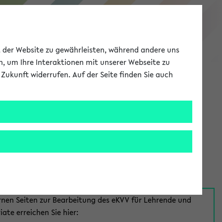
eKVV
ät der Website zu gewährleisten, während andere uns
h, um Ihre Interaktionen mit unserer Webseite zu
Zukunft widerrufen. Auf der Seite finden Sie auch
Meine Uni
EN
ANMELDEN
aus:
für Mitarbeiter*innen
rnen Seiten zur Bearbeitung des eKVV für Lehrende und
iate erreichen Sie hier: