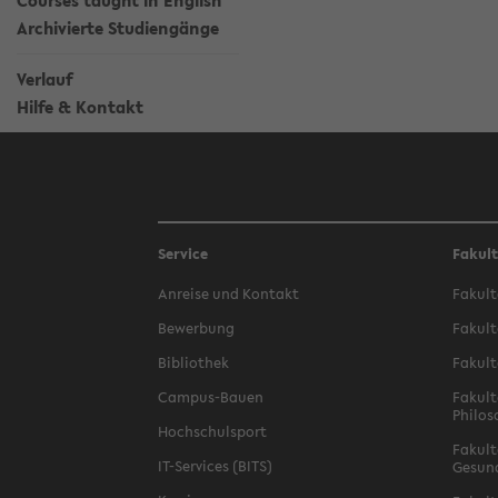
Courses taught in English
Archivierte Studiengänge
Verlauf
Hilfe & Kontakt
Service
Fakul
Anreise und Kontakt
Fakult
Bewerbung
Fakult
Bibliothek
Fakult
Campus-Bauen
Fakult
Philos
Hochschulsport
Fakult
IT-Services (BITS)
Gesun