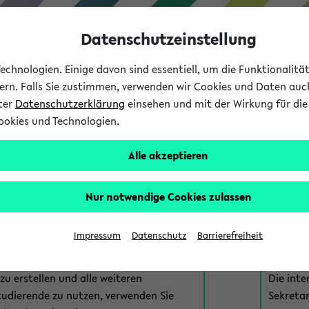
Datenschutzeinstellung
chnologien. Einige davon sind essentiell, um die Funktionalit
sern. Falls Sie zustimmen, verwenden wir Cookies und Daten auc
nter
Datenschutzerklärung
einsehen und mit der Wirkung für die 
ookies und Technologien.
Studium
Lehre
International
Alle akzeptieren
am eKVV
Nur notwendige Cookies zulassen
 zur Anmeldung am eKVV. Bitte wählen Sie die für Sie richtige 
Impressum
Datenschutz
Barrierefreiheit
nde
eKVV 
u erstellen und alle weiteren
Die inte
tudierende zu nutzen, verwenden Sie
Sekretar