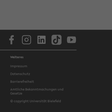
Facebook
Instagram
LinkedIn
TikTok
Youtube
Weiteres
Impressum
Datenschutz
Barrierefreiheit
Amtliche Bekanntmachungen und
Gesetze
© copyright Universität Bielefeld