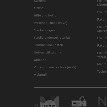
Karriere
Fakult
Litera
Mensa
Fakult
Hilfe und Notfall
Fakult
Personen-Suche (PEVZ)
Fakult
Studienangebot
Sportw
Studierendensekretariat
Fakult
Termine und Fristen
Fakult
Universitätsarchiv
Fakult
Wirtsc
UniShop
Medizi
Vorlesungsverzeichnis (eKVV)
Techni
Webmail