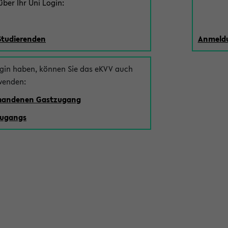
ber Ihr Uni Login:
Studierenden
Anmeldu
ogin haben, können Sie das eKVV auch
wenden:
rhandenen Gastzugang
zugangs