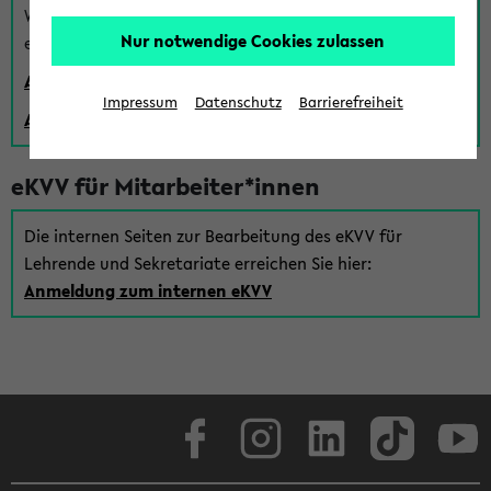
Wenn Sie (noch) kein Uni Login haben, können Sie das
Nur notwendige Cookies zulassen
eKVV auch über einen Gastzugang verwenden:
Anmeldung über einen vorhandenen Gastzugang
Impressum
Datenschutz
Barrierefreiheit
Anlegen eines neuen Gastzugangs
eKVV für Mitarbeiter*innen
Die internen Seiten zur Bearbeitung des eKVV für
Lehrende und Sekretariate erreichen Sie hier:
Anmeldung zum internen eKVV
Facebook
Instagram
LinkedIn
TikTok
Youtube