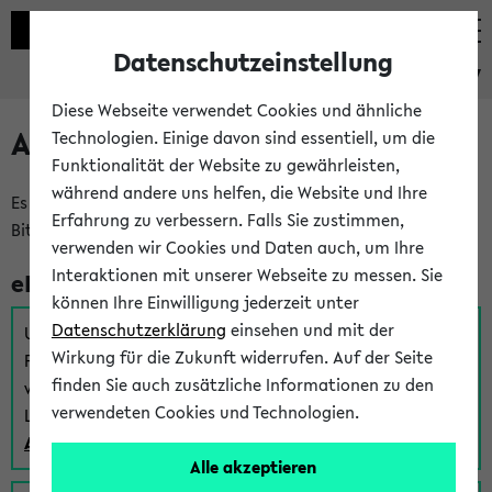
Datenschutzeinstellung
eKVV
Diese Webseite verwendet Cookies und ähnliche
Anmeldung am eKVV
Technologien. Einige davon sind essentiell, um die
Funktionalität der Website zu gewährleisten,
während andere uns helfen, die Website und Ihre
Es gibt mehrere Möglichkeiten zur Anmeldung am eKVV.
Erfahrung zu verbessern. Falls Sie zustimmen,
Bitte wählen Sie die für Sie richtige aus:
verwenden wir Cookies und Daten auch, um Ihre
Interaktionen mit unserer Webseite zu messen. Sie
eKVV für Studierende
können Ihre Einwilligung jederzeit unter
Datenschutzerklärung
einsehen und mit der
Um sich einen Stundenplan zu erstellen und alle weiteren
Wirkung für die Zukunft widerrufen. Auf der Seite
Funktionen des eKVVs für Studierende zu nutzen,
finden Sie auch zusätzliche Informationen zu den
verwenden Sie diesen Link zur Anmeldung über Ihr Uni
verwendeten Cookies und Technologien.
Login:
Anmeldung zum eKVV der Studierenden
Alle akzeptieren