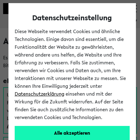
Datenschutzeinstellung
eKVV
Diese Webseite verwendet Cookies und ähnliche
Anmeldung am eKVV
Technologien. Einige davon sind essentiell, um die
Funktionalität der Website zu gewährleisten,
während andere uns helfen, die Website und Ihre
Es gibt mehrere Möglichkeiten zur Anmeldung am eKVV.
Erfahrung zu verbessern. Falls Sie zustimmen,
Bitte wählen Sie die für Sie richtige aus:
verwenden wir Cookies und Daten auch, um Ihre
Interaktionen mit unserer Webseite zu messen. Sie
eKVV für Studierende
können Ihre Einwilligung jederzeit unter
Datenschutzerklärung
einsehen und mit der
Um sich einen Stundenplan zu erstellen und alle weiteren
Wirkung für die Zukunft widerrufen. Auf der Seite
Funktionen des eKVVs für Studierende zu nutzen,
finden Sie auch zusätzliche Informationen zu den
verwenden Sie diesen Link zur Anmeldung über Ihr Uni
verwendeten Cookies und Technologien.
Login:
Anmeldung zum eKVV der Studierenden
Alle akzeptieren