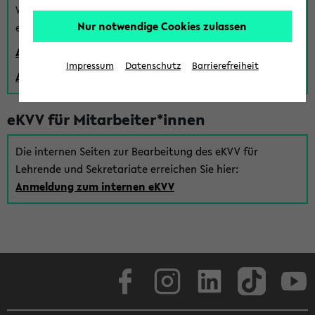
Wenn Sie (noch) kein Uni Login haben, können Sie das
Nur notwendige Cookies zulassen
eKVV auch über einen Gastzugang verwenden:
Anmeldung über einen vorhandenen Gastzugang
Impressum
Datenschutz
Barrierefreiheit
Anlegen eines neuen Gastzugangs
eKVV für Mitarbeiter*innen
Die internen Seiten zur Bearbeitung des eKVV für
Lehrende und Sekretariate erreichen Sie hier:
Anmeldung zum internen eKVV
Facebook
Instagram
LinkedIn
TikTok
Youtube