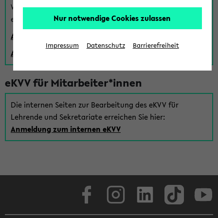
Wenn Sie (noch) kein Uni Login haben, können Sie das
Nur notwendige Cookies zulassen
eKVV auch über einen Gastzugang verwenden:
Anmeldung über einen vorhandenen Gastzugang
Impressum
Datenschutz
Barrierefreiheit
Anlegen eines neuen Gastzugangs
eKVV für Mitarbeiter*innen
Die internen Seiten zur Bearbeitung des eKVV für
Lehrende und Sekretariate erreichen Sie hier:
Anmeldung zum internen eKVV
Facebook
Instagram
LinkedIn
TikTok
Youtube