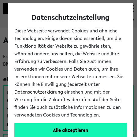
Datenschutzeinstellung
eKVV
Diese Webseite verwendet Cookies und ähnliche
Anmeldung am eKVV
Technologien. Einige davon sind essentiell, um die
Funktionalität der Website zu gewährleisten,
während andere uns helfen, die Website und Ihre
Es gibt mehrere Möglichkeiten zur Anmeldung am eKVV.
Erfahrung zu verbessern. Falls Sie zustimmen,
Bitte wählen Sie die für Sie richtige aus:
verwenden wir Cookies und Daten auch, um Ihre
Interaktionen mit unserer Webseite zu messen. Sie
eKVV für Studierende
können Ihre Einwilligung jederzeit unter
Datenschutzerklärung
einsehen und mit der
Um sich einen Stundenplan zu erstellen und alle weiteren
Wirkung für die Zukunft widerrufen. Auf der Seite
Funktionen des eKVVs für Studierende zu nutzen,
finden Sie auch zusätzliche Informationen zu den
verwenden Sie diesen Link zur Anmeldung über Ihr Uni
verwendeten Cookies und Technologien.
Login:
Anmeldung zum eKVV der Studierenden
Alle akzeptieren