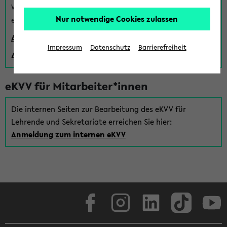
Wenn Sie (noch) kein Uni Login haben, können Sie das
Nur notwendige Cookies zulassen
eKVV auch über einen Gastzugang verwenden:
Anmeldung über einen vorhandenen Gastzugang
Impressum
Datenschutz
Barrierefreiheit
Anlegen eines neuen Gastzugangs
eKVV für Mitarbeiter*innen
Die internen Seiten zur Bearbeitung des eKVV für
Lehrende und Sekretariate erreichen Sie hier:
Anmeldung zum internen eKVV
Facebook
Instagram
LinkedIn
TikTok
Youtube