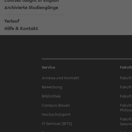
Courses taught in English
Archivierte Studiengänge
Verlauf
Hilfe & Kontakt
Service
Fakul
Anreise und Kontakt
Fakult
Bewerbung
Fakult
Bibliothek
Fakult
Campus-Bauen
Fakult
Philos
Hochschulsport
Fakult
IT-Services (BITS)
Gesun