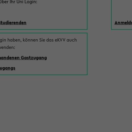
ber Ihr Uni Login:
Studierenden
Anmeldu
ogin haben, können Sie das eKVV auch
wenden:
rhandenen Gastzugang
zugangs