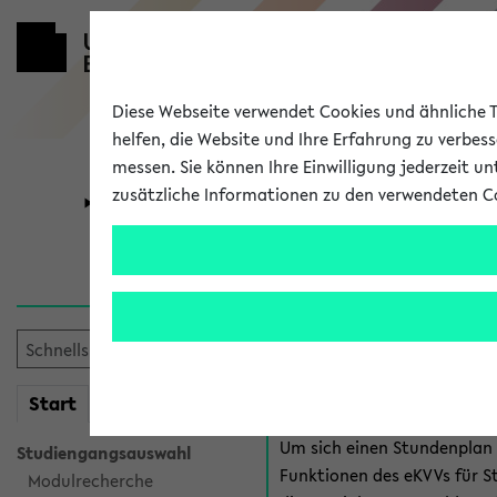
Diese Webseite verwendet Cookies und ähnliche Te
helfen, die Website und Ihre Erfahrung zu verbes
messen. Sie können Ihre Einwilligung jederzeit u
zusätzliche Informationen zu den verwendeten C
Universität
Forschung
Anmeldung 
Es gibt mehrere Möglichkeiten
eKVV für Studiere
mein
Start
eKVV
Um sich einen Stundenplan z
Studiengangsauswahl
Funktionen des eKVVs für S
Modulrecherche