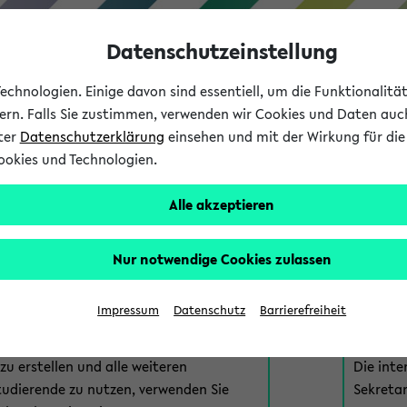
Datenschutzeinstellung
chnologien. Einige davon sind essentiell, um die Funktionalit
sern. Falls Sie zustimmen, verwenden wir Cookies und Daten auc
nter
Datenschutzerklärung
einsehen und mit der Wirkung für die 
ookies und Technologien.
Studium
Lehre
International
Alle akzeptieren
am eKVV
Nur notwendige Cookies zulassen
 zur Anmeldung am eKVV. Bitte wählen Sie die für Sie richtige 
Impressum
Datenschutz
Barrierefreiheit
nde
eKVV 
u erstellen und alle weiteren
Die inte
tudierende zu nutzen, verwenden Sie
Sekretar