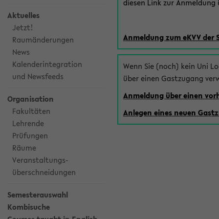
diesen Link zur Anmeldung ü
Aktuelles
Jetzt!
Anmeldung zum eKVV der 
Raumänderungen
News
Kalenderintegration
Wenn Sie (noch) kein Uni L
und Newsfeeds
über einen Gastzugang ver
Anmeldung über einen vo
Organisation
Fakultäten
Anlegen eines neuen Gast
Lehrende
Prüfungen
Räume
Veranstaltungs-
überschneidungen
Semesterauswahl
Kombisuche