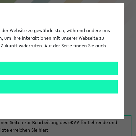
eKVV
ät der Website zu gewährleisten, während andere uns
h, um Ihre Interaktionen mit unserer Webseite zu
Zukunft widerrufen. Auf der Seite finden Sie auch
Meine Uni
EN
ANMELDEN
aus:
für Mitarbeiter*innen
rnen Seiten zur Bearbeitung des eKVV für Lehrende und
iate erreichen Sie hier: