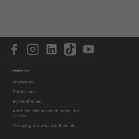
Facebook
Instagram
LinkedIn
TikTok
Youtube
Weiteres
Impressum
Datenschutz
Barrierefreiheit
Amtliche Bekanntmachungen und
Gesetze
© copyright Universität Bielefeld