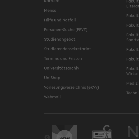
Karriere
Fakult
Litera
Mensa
Fakult
Hilfe und Notfall
Fakult
Personen-Suche (PEVZ)
Fakult
Studienangebot
Sportw
Studierendensekretariat
Fakult
Termine und Fristen
Fakult
Universitätsarchiv
Fakult
Wirtsc
UniShop
Medizi
Vorlesungsverzeichnis (eKVV)
Techni
Webmail