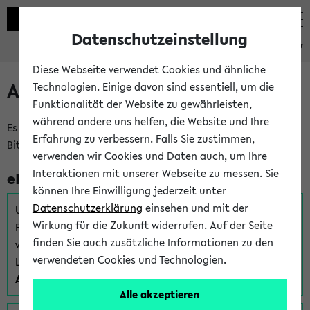
Datenschutzeinstellung
eKVV
Diese Webseite verwendet Cookies und ähnliche
Anmeldung am eKVV
Technologien. Einige davon sind essentiell, um die
Funktionalität der Website zu gewährleisten,
während andere uns helfen, die Website und Ihre
Es gibt mehrere Möglichkeiten zur Anmeldung am eKVV.
Erfahrung zu verbessern. Falls Sie zustimmen,
Bitte wählen Sie die für Sie richtige aus:
verwenden wir Cookies und Daten auch, um Ihre
Interaktionen mit unserer Webseite zu messen. Sie
eKVV für Studierende
können Ihre Einwilligung jederzeit unter
Datenschutzerklärung
einsehen und mit der
Um sich einen Stundenplan zu erstellen und alle weiteren
Wirkung für die Zukunft widerrufen. Auf der Seite
Funktionen des eKVVs für Studierende zu nutzen,
finden Sie auch zusätzliche Informationen zu den
verwenden Sie diesen Link zur Anmeldung über Ihr Uni
verwendeten Cookies und Technologien.
Login:
Anmeldung zum eKVV der Studierenden
Alle akzeptieren