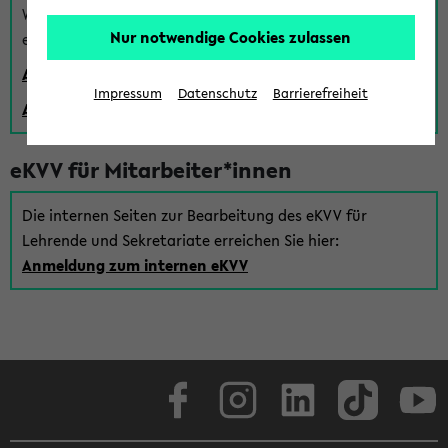
Wenn Sie (noch) kein Uni Login haben, können Sie das
Nur notwendige Cookies zulassen
eKVV auch über einen Gastzugang verwenden:
Anmeldung über einen vorhandenen Gastzugang
Impressum
Datenschutz
Barrierefreiheit
Anlegen eines neuen Gastzugangs
eKVV für Mitarbeiter*innen
Die internen Seiten zur Bearbeitung des eKVV für
Lehrende und Sekretariate erreichen Sie hier:
Anmeldung zum internen eKVV
Facebook
Instagram
LinkedIn
TikTok
Youtube