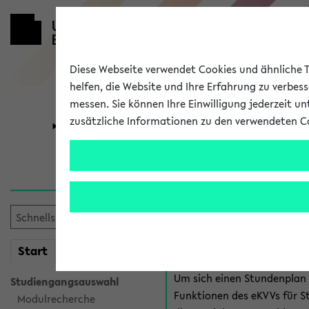
Diese Webseite verwendet Cookies und ähnliche Te
helfen, die Website und Ihre Erfahrung zu verbes
messen. Sie können Ihre Einwilligung jederzeit u
zusätzliche Informationen zu den verwendeten C
Universität
Forschung
Anmeldung 
Es gibt mehrere Möglichkeiten
eKVV für Studiere
mein
Start
eKVV
Um sich einen Stundenplan z
Studiengangsauswahl
Funktionen des eKVVs für S
Modulrecherche