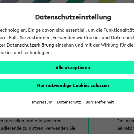
Datenschutzeinstellung
chnologien. Einige davon sind essentiell, um die Funktionalit
sern. Falls Sie zustimmen, verwenden wir Cookies und Daten auc
nter
Datenschutzerklärung
einsehen und mit der Wirkung für die 
ookies und Technologien.
Studium
Lehre
International
Alle akzeptieren
am eKVV
Nur notwendige Cookies zulassen
 zur Anmeldung am eKVV. Bitte wählen Sie die für Sie richtige 
Impressum
Datenschutz
Barrierefreiheit
nde
eKVV 
u erstellen und alle weiteren
Die inte
tudierende zu nutzen, verwenden Sie
Sekretar