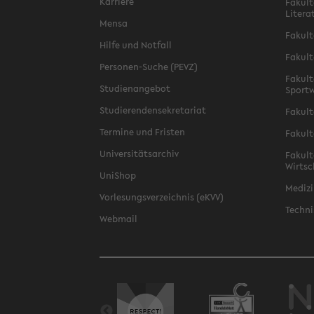
Karriere
Fakult
Litera
Mensa
Fakult
Hilfe und Notfall
Fakult
Personen-Suche (PEVZ)
Fakult
Studienangebot
Sportw
Studierendensekretariat
Fakult
Termine und Fristen
Fakult
Universitätsarchiv
Fakult
Wirtsc
UniShop
Medizi
Vorlesungsverzeichnis (eKVV)
Techni
Webmail