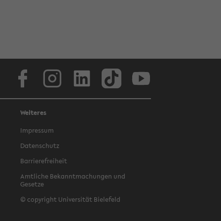
Facebook
Instagram
LinkedIn
TikTok
Youtube
Weiteres
Impressum
Datenschutz
Barrierefreiheit
Amtliche Bekanntmachungen und
Gesetze
© copyright Universität Bielefeld