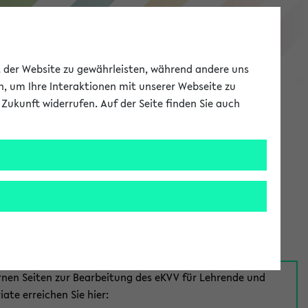
eKVV
ät der Website zu gewährleisten, während andere uns
h, um Ihre Interaktionen mit unserer Webseite zu
Zukunft widerrufen. Auf der Seite finden Sie auch
Meine Uni
EN
ANMELDEN
aus:
für Mitarbeiter*innen
rnen Seiten zur Bearbeitung des eKVV für Lehrende und
iate erreichen Sie hier: