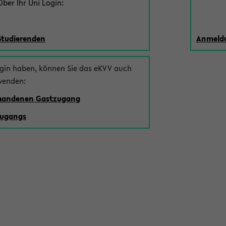
ber Ihr Uni Login:
Studierenden
Anmeldu
ogin haben, können Sie das eKVV auch
wenden:
rhandenen Gastzugang
zugangs