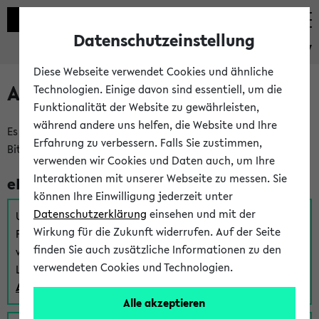
Datenschutzeinstellung
eKVV
Diese Webseite verwendet Cookies und ähnliche
Anmeldung am eKVV
Technologien. Einige davon sind essentiell, um die
Funktionalität der Website zu gewährleisten,
während andere uns helfen, die Website und Ihre
Es gibt mehrere Möglichkeiten zur Anmeldung am eKVV.
Erfahrung zu verbessern. Falls Sie zustimmen,
Bitte wählen Sie die für Sie richtige aus:
verwenden wir Cookies und Daten auch, um Ihre
Interaktionen mit unserer Webseite zu messen. Sie
eKVV für Studierende
können Ihre Einwilligung jederzeit unter
Datenschutzerklärung
einsehen und mit der
Um sich einen Stundenplan zu erstellen und alle weiteren
Wirkung für die Zukunft widerrufen. Auf der Seite
Funktionen des eKVVs für Studierende zu nutzen,
finden Sie auch zusätzliche Informationen zu den
verwenden Sie diesen Link zur Anmeldung über Ihr Uni
verwendeten Cookies und Technologien.
Login:
Anmeldung zum eKVV der Studierenden
Alle akzeptieren