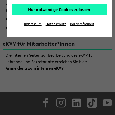
Wenn Sie (noch) kein Uni Login haben, können Sie das
Nur notwendige Cookies zulassen
eKVV auch über einen Gastzugang verwenden:
Anmeldung über einen vorhandenen Gastzugang
Impressum
Datenschutz
Barrierefreiheit
Anlegen eines neuen Gastzugangs
eKVV für Mitarbeiter*innen
Die internen Seiten zur Bearbeitung des eKVV für
Lehrende und Sekretariate erreichen Sie hier:
Anmeldung zum internen eKVV
Facebook
Instagram
LinkedIn
TikTok
Youtube