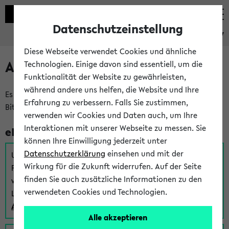
Datenschutzeinstellung
eKVV
Diese Webseite verwendet Cookies und ähnliche
Anmeldung am eKVV
Technologien. Einige davon sind essentiell, um die
Funktionalität der Website zu gewährleisten,
während andere uns helfen, die Website und Ihre
Es gibt mehrere Möglichkeiten zur Anmeldung am eKVV.
Erfahrung zu verbessern. Falls Sie zustimmen,
Bitte wählen Sie die für Sie richtige aus:
verwenden wir Cookies und Daten auch, um Ihre
Interaktionen mit unserer Webseite zu messen. Sie
eKVV für Studierende
können Ihre Einwilligung jederzeit unter
Datenschutzerklärung
einsehen und mit der
Um sich einen Stundenplan zu erstellen und alle weiteren
Wirkung für die Zukunft widerrufen. Auf der Seite
Funktionen des eKVVs für Studierende zu nutzen,
finden Sie auch zusätzliche Informationen zu den
verwenden Sie diesen Link zur Anmeldung über Ihr Uni
verwendeten Cookies und Technologien.
Login:
Anmeldung zum eKVV der Studierenden
Alle akzeptieren