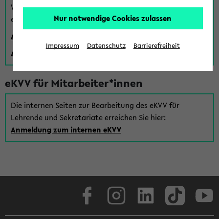
Wenn Sie (noch) kein Uni Login haben, können Sie das
Nur notwendige Cookies zulassen
eKVV auch über einen Gastzugang verwenden:
Anmeldung über einen vorhandenen Gastzugang
Impressum
Datenschutz
Barrierefreiheit
Anlegen eines neuen Gastzugangs
eKVV für Mitarbeiter*innen
Die internen Seiten zur Bearbeitung des eKVV für
Lehrende und Sekretariate erreichen Sie hier:
Anmeldung zum internen eKVV
Facebook
Instagram
LinkedIn
TikTok
Youtube