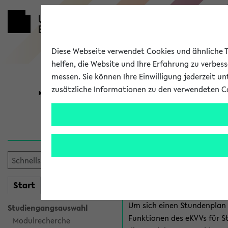
Diese Webseite verwendet Cookies und ähnliche Te
helfen, die Website und Ihre Erfahrung zu verbes
messen. Sie können Ihre Einwilligung jederzeit u
zusätzliche Informationen zu den verwendeten C
Universität
Forschung
Anmeldung 
Es gibt mehrere Möglichkeiten
eKVV für Studiere
mein
Start
eKVV
Um sich einen Stundenplan z
Studiengangsauswahl
Funktionen des eKVVs für S
Modulrecherche