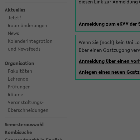
diesen Link zur Anmeldung ü
Aktuelles
Jetzt!
Anmeldung zum eKVV der 
Raumänderungen
News
Kalenderintegration
Wenn Sie (noch) kein Uni L
und Newsfeeds
über einen Gastzugang ver
Anmeldung über einen vo
Organisation
Fakultäten
Anlegen eines neuen Gast
Lehrende
Prüfungen
Räume
Veranstaltungs-
überschneidungen
Semesterauswahl
Kombisuche