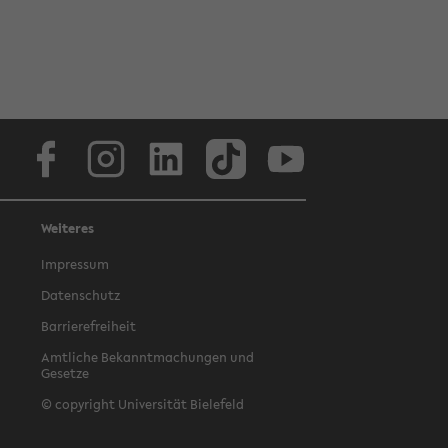
Facebook
Instagram
LinkedIn
TikTok
Youtube
Weiteres
Impressum
Datenschutz
Barrierefreiheit
Amtliche Bekanntmachungen und
Gesetze
© copyright Universität Bielefeld