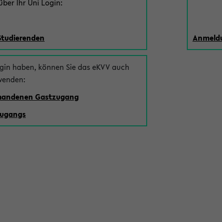
ber Ihr Uni Login:
Studierenden
Anmeldu
ogin haben, können Sie das eKVV auch
wenden:
rhandenen Gastzugang
zugangs