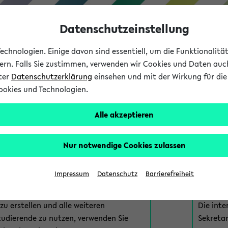
Datenschutzeinstellung
chnologien. Einige davon sind essentiell, um die Funktionalit
sern. Falls Sie zustimmen, verwenden wir Cookies und Daten auc
nter
Datenschutzerklärung
einsehen und mit der Wirkung für die 
ookies und Technologien.
Studium
Lehre
International
Alle akzeptieren
am eKVV
Nur notwendige Cookies zulassen
 zur Anmeldung am eKVV. Bitte wählen Sie die für Sie richtige 
Impressum
Datenschutz
Barrierefreiheit
nde
eKVV 
u erstellen und alle weiteren
Die inte
tudierende zu nutzen, verwenden Sie
Sekretar