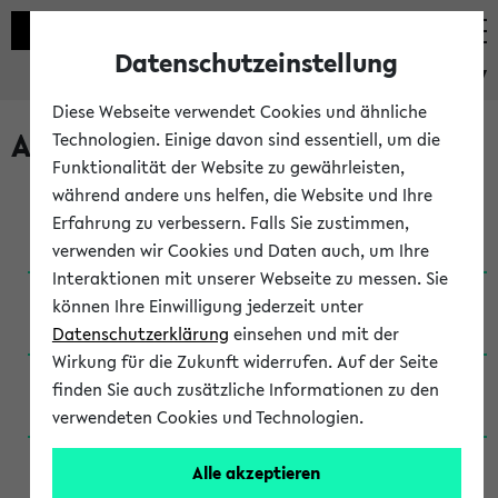
Datenschutzeinstellung
eKVV
Diese Webseite verwendet Cookies und ähnliche
Archivierte Studiengänge
Technologien. Einige davon sind essentiell, um die
Funktionalität der Website zu gewährleisten,
während andere uns helfen, die Website und Ihre
Anglistik: British and American Studies / B.A.
Erfahrung zu verbessern. Falls Sie zustimmen,
(Einschreibung bis WiSe 16/17)
verwenden wir Cookies und Daten auch, um Ihre
Interaktionen mit unserer Webseite zu messen. Sie
Anglistik: British and American Studies / B.A.
können Ihre Einwilligung jederzeit unter
(Einschreibung bis SoSe 2015)
Datenschutzerklärung
einsehen und mit der
Wirkung für die Zukunft widerrufen. Auf der Seite
Anglistik: British and American Studies / B.A.
finden Sie auch zusätzliche Informationen zu den
(Einschreibung bis SoSe 2013)
verwendeten Cookies und Technologien.
Anglistik: British and American Studies / Ba
Alle akzeptieren
(Einschreibung bis SoSe 2011)