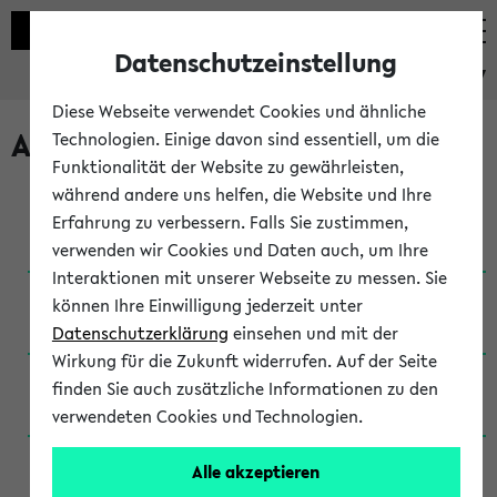
Datenschutzeinstellung
eKVV
Diese Webseite verwendet Cookies und ähnliche
Archivierte Studiengänge
Technologien. Einige davon sind essentiell, um die
Funktionalität der Website zu gewährleisten,
während andere uns helfen, die Website und Ihre
Anglistik: British and American Studies / B.A.
Erfahrung zu verbessern. Falls Sie zustimmen,
(Einschreibung bis WiSe 16/17)
verwenden wir Cookies und Daten auch, um Ihre
Interaktionen mit unserer Webseite zu messen. Sie
Anglistik: British and American Studies / B.A.
können Ihre Einwilligung jederzeit unter
(Einschreibung bis SoSe 2015)
Datenschutzerklärung
einsehen und mit der
Wirkung für die Zukunft widerrufen. Auf der Seite
Anglistik: British and American Studies / B.A.
finden Sie auch zusätzliche Informationen zu den
(Einschreibung bis SoSe 2013)
verwendeten Cookies und Technologien.
Anglistik: British and American Studies / Ba
Alle akzeptieren
(Einschreibung bis SoSe 2011)