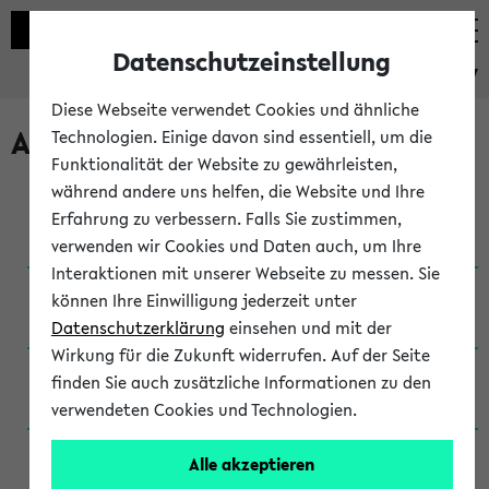
Datenschutzeinstellung
eKVV
Diese Webseite verwendet Cookies und ähnliche
Archivierte Studiengänge
Technologien. Einige davon sind essentiell, um die
Funktionalität der Website zu gewährleisten,
während andere uns helfen, die Website und Ihre
Anglistik: British and American Studies / B.A.
Erfahrung zu verbessern. Falls Sie zustimmen,
(Einschreibung bis WiSe 16/17)
verwenden wir Cookies und Daten auch, um Ihre
Interaktionen mit unserer Webseite zu messen. Sie
Anglistik: British and American Studies / B.A.
können Ihre Einwilligung jederzeit unter
(Einschreibung bis SoSe 2015)
Datenschutzerklärung
einsehen und mit der
Wirkung für die Zukunft widerrufen. Auf der Seite
Anglistik: British and American Studies / B.A.
finden Sie auch zusätzliche Informationen zu den
(Einschreibung bis SoSe 2013)
verwendeten Cookies und Technologien.
Anglistik: British and American Studies / Ba
Alle akzeptieren
(Einschreibung bis SoSe 2011)