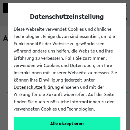
Datenschutzeinstellung
eKVV
Diese Webseite verwendet Cookies und ähnliche
Archivierte Studiengänge
Technologien. Einige davon sind essentiell, um die
Funktionalität der Website zu gewährleisten,
während andere uns helfen, die Website und Ihre
Anglistik: British and American Studies / B.A.
Erfahrung zu verbessern. Falls Sie zustimmen,
(Einschreibung bis WiSe 16/17)
verwenden wir Cookies und Daten auch, um Ihre
Interaktionen mit unserer Webseite zu messen. Sie
Anglistik: British and American Studies / B.A.
können Ihre Einwilligung jederzeit unter
(Einschreibung bis SoSe 2015)
Datenschutzerklärung
einsehen und mit der
Wirkung für die Zukunft widerrufen. Auf der Seite
Anglistik: British and American Studies / B.A.
finden Sie auch zusätzliche Informationen zu den
(Einschreibung bis SoSe 2013)
verwendeten Cookies und Technologien.
Anglistik: British and American Studies / Ba
Alle akzeptieren
(Einschreibung bis SoSe 2011)