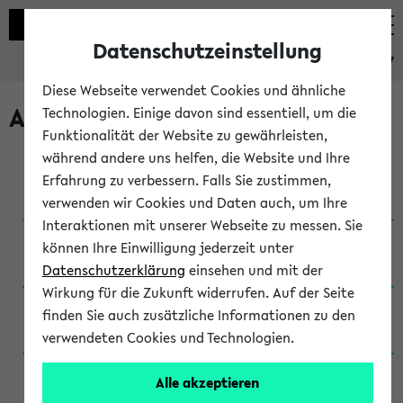
Datenschutzeinstellung
eKVV
Diese Webseite verwendet Cookies und ähnliche
Archivierte Studiengänge
Technologien. Einige davon sind essentiell, um die
Funktionalität der Website zu gewährleisten,
während andere uns helfen, die Website und Ihre
Anglistik: British and American Studies / B.A.
Erfahrung zu verbessern. Falls Sie zustimmen,
(Einschreibung bis WiSe 16/17)
verwenden wir Cookies und Daten auch, um Ihre
Interaktionen mit unserer Webseite zu messen. Sie
Anglistik: British and American Studies / B.A.
können Ihre Einwilligung jederzeit unter
(Einschreibung bis SoSe 2015)
Datenschutzerklärung
einsehen und mit der
Wirkung für die Zukunft widerrufen. Auf der Seite
Anglistik: British and American Studies / B.A.
finden Sie auch zusätzliche Informationen zu den
(Einschreibung bis SoSe 2013)
verwendeten Cookies und Technologien.
Anglistik: British and American Studies / Ba
Alle akzeptieren
(Einschreibung bis SoSe 2011)