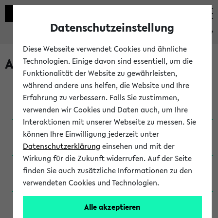
Datenschutzeinstellung
eKVV
Diese Webseite verwendet Cookies und ähnliche
Archivierte Studiengänge
Technologien. Einige davon sind essentiell, um die
Funktionalität der Website zu gewährleisten,
während andere uns helfen, die Website und Ihre
Anglistik: British and American Studies / B.A.
Erfahrung zu verbessern. Falls Sie zustimmen,
(Einschreibung bis WiSe 16/17)
verwenden wir Cookies und Daten auch, um Ihre
Interaktionen mit unserer Webseite zu messen. Sie
Anglistik: British and American Studies / B.A.
können Ihre Einwilligung jederzeit unter
(Einschreibung bis SoSe 2015)
Datenschutzerklärung
einsehen und mit der
Wirkung für die Zukunft widerrufen. Auf der Seite
Anglistik: British and American Studies / B.A.
finden Sie auch zusätzliche Informationen zu den
(Einschreibung bis SoSe 2013)
verwendeten Cookies und Technologien.
Anglistik: British and American Studies / Ba
Alle akzeptieren
(Einschreibung bis SoSe 2011)