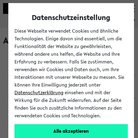
Datenschutzeinstellung
eKVV
Diese Webseite verwendet Cookies und ähnliche
Archivierte Studiengänge
Technologien. Einige davon sind essentiell, um die
Funktionalität der Website zu gewährleisten,
während andere uns helfen, die Website und Ihre
Anglistik: British and American Studies / B.A.
Erfahrung zu verbessern. Falls Sie zustimmen,
(Einschreibung bis WiSe 16/17)
verwenden wir Cookies und Daten auch, um Ihre
Interaktionen mit unserer Webseite zu messen. Sie
Anglistik: British and American Studies / B.A.
können Ihre Einwilligung jederzeit unter
(Einschreibung bis SoSe 2015)
Datenschutzerklärung
einsehen und mit der
Wirkung für die Zukunft widerrufen. Auf der Seite
Anglistik: British and American Studies / B.A.
finden Sie auch zusätzliche Informationen zu den
(Einschreibung bis SoSe 2013)
verwendeten Cookies und Technologien.
Anglistik: British and American Studies / Ba
Alle akzeptieren
(Einschreibung bis SoSe 2011)