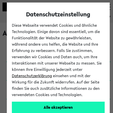
Datenschutzeinstellung
eKVV
Diese Webseite verwendet Cookies und ähnliche
Archivierte Studiengänge
Technologien. Einige davon sind essentiell, um die
Funktionalität der Website zu gewährleisten,
während andere uns helfen, die Website und Ihre
Anglistik: British and American Studies / B.A.
Erfahrung zu verbessern. Falls Sie zustimmen,
(Einschreibung bis WiSe 16/17)
verwenden wir Cookies und Daten auch, um Ihre
Interaktionen mit unserer Webseite zu messen. Sie
Anglistik: British and American Studies / B.A.
können Ihre Einwilligung jederzeit unter
(Einschreibung bis SoSe 2015)
Datenschutzerklärung
einsehen und mit der
Wirkung für die Zukunft widerrufen. Auf der Seite
Anglistik: British and American Studies / B.A.
finden Sie auch zusätzliche Informationen zu den
(Einschreibung bis SoSe 2013)
verwendeten Cookies und Technologien.
Anglistik: British and American Studies / Ba
Alle akzeptieren
(Einschreibung bis SoSe 2011)