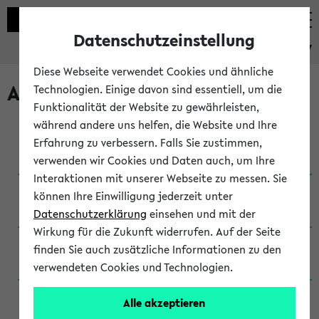
Datenschutzeinstellung
eKVV
Diese Webseite verwendet Cookies und ähnliche
Archivierte Studiengänge
Technologien. Einige davon sind essentiell, um die
Funktionalität der Website zu gewährleisten,
während andere uns helfen, die Website und Ihre
Anglistik: British and American Studies / B.A.
Erfahrung zu verbessern. Falls Sie zustimmen,
(Einschreibung bis WiSe 16/17)
verwenden wir Cookies und Daten auch, um Ihre
Interaktionen mit unserer Webseite zu messen. Sie
Anglistik: British and American Studies / B.A.
können Ihre Einwilligung jederzeit unter
(Einschreibung bis SoSe 2015)
Datenschutzerklärung
einsehen und mit der
Wirkung für die Zukunft widerrufen. Auf der Seite
Anglistik: British and American Studies / B.A.
finden Sie auch zusätzliche Informationen zu den
(Einschreibung bis SoSe 2013)
verwendeten Cookies und Technologien.
Anglistik: British and American Studies / Ba
Alle akzeptieren
(Einschreibung bis SoSe 2011)