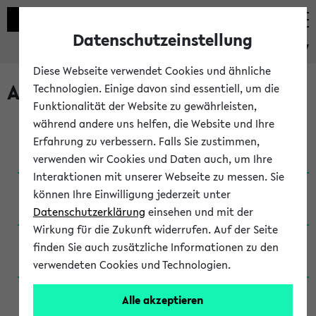
Datenschutzeinstellung
eKVV
Diese Webseite verwendet Cookies und ähnliche
Archivierte Studiengänge
Technologien. Einige davon sind essentiell, um die
Funktionalität der Website zu gewährleisten,
während andere uns helfen, die Website und Ihre
Anglistik: British and American Studies / B.A.
Erfahrung zu verbessern. Falls Sie zustimmen,
(Einschreibung bis WiSe 16/17)
verwenden wir Cookies und Daten auch, um Ihre
Interaktionen mit unserer Webseite zu messen. Sie
Anglistik: British and American Studies / B.A.
können Ihre Einwilligung jederzeit unter
(Einschreibung bis SoSe 2015)
Datenschutzerklärung
einsehen und mit der
Wirkung für die Zukunft widerrufen. Auf der Seite
Anglistik: British and American Studies / B.A.
finden Sie auch zusätzliche Informationen zu den
(Einschreibung bis SoSe 2013)
verwendeten Cookies und Technologien.
Anglistik: British and American Studies / Ba
Alle akzeptieren
(Einschreibung bis SoSe 2011)