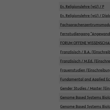
Ev. Religionslehre (wU) / P
Ev. Religionslehre (wU) / Dip
Fachsprachenzentrumsmodule 
Fernstudiengang "Angewand
FORUM OFFENE WISSENSCHA
Französisch / B.A. (Einschre
Französisch / M.Ed. (Einschr
Frauenstudien (Einschreibun
Fundamental and Applied Eco
Gender Studies / Master (Ein
Genome Based Systems Biolog
Genome Based Systems Biolog