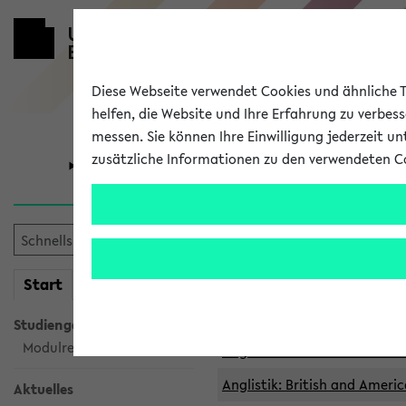
Diese Webseite verwendet Cookies und ähnliche Te
helfen, die Website und Ihre Erfahrung zu verbes
messen. Sie können Ihre Einwilligung jederzeit u
zusätzliche Informationen zu den verwendeten C
Universität
Forschung
Archivierte 
mein
Start
eKVV
Anglistik: British and Americ
Anglistik: British and Americ
Studiengangsauswahl
Modulrecherche
Anglistik: British and Americ
Anglistik: British and Americ
Aktuelles