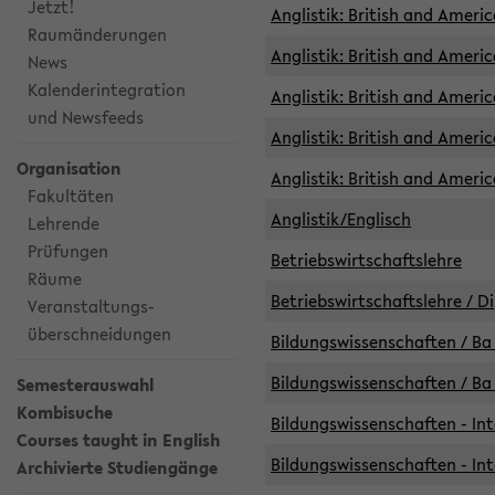
Jetzt!
Anglistik: British and Americ
Raumänderungen
Anglistik: British and Americ
News
Kalenderintegration
Anglistik: British and Americ
und Newsfeeds
Anglistik: British and Ameri
Organisation
Anglistik: British and Ameri
Fakultäten
Anglistik/Englisch
Lehrende
Prüfungen
Betriebswirtschaftslehre
Räume
Betriebswirtschaftslehre / D
Veranstaltungs-
überschneidungen
Bildungswissenschaften / Ba 
Bildungswissenschaften / Ba 
Semesterauswahl
Kombisuche
Bildungswissenschaften - Int
Courses taught in English
Bildungswissenschaften - Int
Archivierte Studiengänge