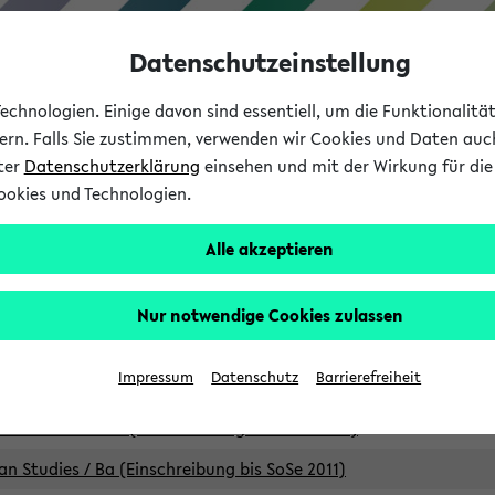
Datenschutzeinstellung
chnologien. Einige davon sind essentiell, um die Funktionalit
sern. Falls Sie zustimmen, verwenden wir Cookies und Daten auc
nter
Datenschutzerklärung
einsehen und mit der Wirkung für die 
ookies und Technologien.
Studium
Lehre
International
Alle akzeptieren
Studiengänge
Nur notwendige Cookies zulassen
an Studies / B.A. (Einschreibung bis WiSe 16/17)
Impressum
Datenschutz
Barrierefreiheit
an Studies / B.A. (Einschreibung bis SoSe 2015)
an Studies / B.A. (Einschreibung bis SoSe 2013)
an Studies / Ba (Einschreibung bis SoSe 2011)