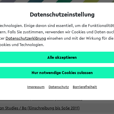
Datenschutzeinstellung
chnologien. Einige davon sind essentiell, um die Funktionalit
sern. Falls Sie zustimmen, verwenden wir Cookies und Daten auc
nter
Datenschutzerklärung
einsehen und mit der Wirkung für die 
ookies und Technologien.
Studium
Lehre
International
Alle akzeptieren
Studiengänge
Nur notwendige Cookies zulassen
an Studies / B.A. (Einschreibung bis WiSe 16/17)
Impressum
Datenschutz
Barrierefreiheit
an Studies / B.A. (Einschreibung bis SoSe 2015)
an Studies / B.A. (Einschreibung bis SoSe 2013)
an Studies / Ba (Einschreibung bis SoSe 2011)