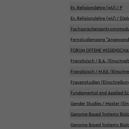
Ev. Religionslehre (wU) / P
Ev. Religionslehre (wU) / Dip
Fachsprachenzentrumsmodule 
Fernstudiengang "Angewand
FORUM OFFENE WISSENSCHA
Französisch / B.A. (Einschre
Französisch / M.Ed. (Einschr
Frauenstudien (Einschreibun
Fundamental and Applied Eco
Gender Studies / Master (Ein
Genome Based Systems Biolog
Genome Based Systems Biolog