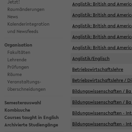
Jetzt!
Anglistik: British and Americ
Raumänderungen
Anglistik: British and Americ
News
Kalenderintegration
Anglistik: British and Americ
und Newsfeeds
Anglistik: British and Ameri
Organisation
Anglistik: British and Ameri
Fakultäten
Anglistik/Englisch
Lehrende
Prüfungen
Betriebswirtschaftslehre
Räume
Betriebswirtschaftslehre / D
Veranstaltungs-
überschneidungen
Bildungswissenschaften / Ba 
Bildungswissenschaften / Ba 
Semesterauswahl
Kombisuche
Bildungswissenschaften - Int
Courses taught in English
Bildungswissenschaften - Int
Archivierte Studiengänge