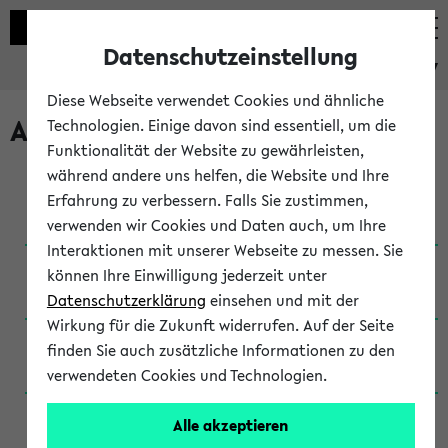
Datenschutzeinstellung
eKVV
Diese Webseite verwendet Cookies und ähnliche
Archivierte Studiengänge
Technologien. Einige davon sind essentiell, um die
Funktionalität der Website zu gewährleisten,
während andere uns helfen, die Website und Ihre
Anglistik: British and American Studies / B.A.
Erfahrung zu verbessern. Falls Sie zustimmen,
(Einschreibung bis WiSe 16/17)
verwenden wir Cookies und Daten auch, um Ihre
Interaktionen mit unserer Webseite zu messen. Sie
Anglistik: British and American Studies / B.A.
können Ihre Einwilligung jederzeit unter
(Einschreibung bis SoSe 2015)
Datenschutzerklärung
einsehen und mit der
Wirkung für die Zukunft widerrufen. Auf der Seite
Anglistik: British and American Studies / B.A.
finden Sie auch zusätzliche Informationen zu den
(Einschreibung bis SoSe 2013)
verwendeten Cookies und Technologien.
Anglistik: British and American Studies / Ba
Alle akzeptieren
(Einschreibung bis SoSe 2011)