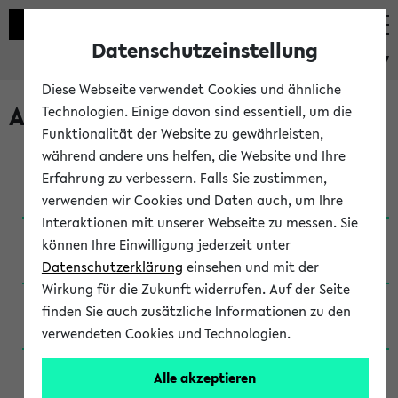
Datenschutzeinstellung
eKVV
Diese Webseite verwendet Cookies und ähnliche
Archivierte Studiengänge
Technologien. Einige davon sind essentiell, um die
Funktionalität der Website zu gewährleisten,
während andere uns helfen, die Website und Ihre
Anglistik: British and American Studies / B.A.
Erfahrung zu verbessern. Falls Sie zustimmen,
(Einschreibung bis WiSe 16/17)
verwenden wir Cookies und Daten auch, um Ihre
Interaktionen mit unserer Webseite zu messen. Sie
Anglistik: British and American Studies / B.A.
können Ihre Einwilligung jederzeit unter
(Einschreibung bis SoSe 2015)
Datenschutzerklärung
einsehen und mit der
Wirkung für die Zukunft widerrufen. Auf der Seite
Anglistik: British and American Studies / B.A.
finden Sie auch zusätzliche Informationen zu den
(Einschreibung bis SoSe 2013)
verwendeten Cookies und Technologien.
Anglistik: British and American Studies / Ba
Alle akzeptieren
(Einschreibung bis SoSe 2011)