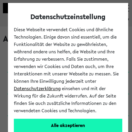
Datenschutzeinstellung
eKVV
Diese Webseite verwendet Cookies und ähnliche
Archivierte Studiengänge
Technologien. Einige davon sind essentiell, um die
Funktionalität der Website zu gewährleisten,
während andere uns helfen, die Website und Ihre
Anglistik: British and American Studies / B.A.
Erfahrung zu verbessern. Falls Sie zustimmen,
(Einschreibung bis WiSe 16/17)
verwenden wir Cookies und Daten auch, um Ihre
Interaktionen mit unserer Webseite zu messen. Sie
Anglistik: British and American Studies / B.A.
können Ihre Einwilligung jederzeit unter
(Einschreibung bis SoSe 2015)
Datenschutzerklärung
einsehen und mit der
Wirkung für die Zukunft widerrufen. Auf der Seite
Anglistik: British and American Studies / B.A.
finden Sie auch zusätzliche Informationen zu den
(Einschreibung bis SoSe 2013)
verwendeten Cookies und Technologien.
Anglistik: British and American Studies / Ba
Alle akzeptieren
(Einschreibung bis SoSe 2011)