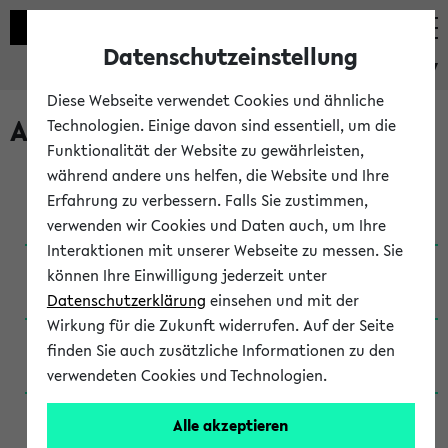
Datenschutzeinstellung
eKVV
Diese Webseite verwendet Cookies und ähnliche
Archivierte Studiengänge
Technologien. Einige davon sind essentiell, um die
Funktionalität der Website zu gewährleisten,
während andere uns helfen, die Website und Ihre
Anglistik: British and American Studies / B.A.
Erfahrung zu verbessern. Falls Sie zustimmen,
(Einschreibung bis WiSe 16/17)
verwenden wir Cookies und Daten auch, um Ihre
Interaktionen mit unserer Webseite zu messen. Sie
Anglistik: British and American Studies / B.A.
können Ihre Einwilligung jederzeit unter
(Einschreibung bis SoSe 2015)
Datenschutzerklärung
einsehen und mit der
Wirkung für die Zukunft widerrufen. Auf der Seite
Anglistik: British and American Studies / B.A.
finden Sie auch zusätzliche Informationen zu den
(Einschreibung bis SoSe 2013)
verwendeten Cookies und Technologien.
Anglistik: British and American Studies / Ba
Alle akzeptieren
(Einschreibung bis SoSe 2011)