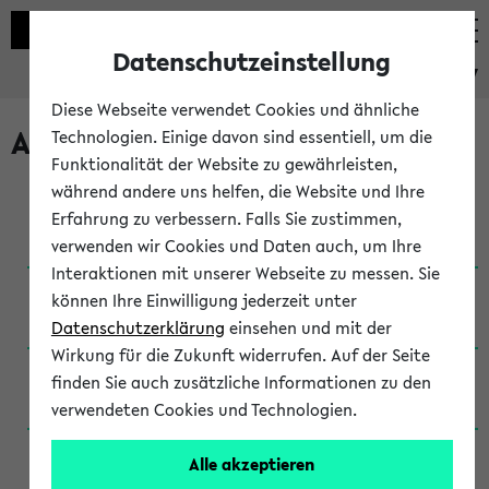
Datenschutzeinstellung
eKVV
Diese Webseite verwendet Cookies und ähnliche
Archivierte Studiengänge
Technologien. Einige davon sind essentiell, um die
Funktionalität der Website zu gewährleisten,
während andere uns helfen, die Website und Ihre
Anglistik: British and American Studies / B.A.
Erfahrung zu verbessern. Falls Sie zustimmen,
(Einschreibung bis WiSe 16/17)
verwenden wir Cookies und Daten auch, um Ihre
Interaktionen mit unserer Webseite zu messen. Sie
Anglistik: British and American Studies / B.A.
können Ihre Einwilligung jederzeit unter
(Einschreibung bis SoSe 2015)
Datenschutzerklärung
einsehen und mit der
Wirkung für die Zukunft widerrufen. Auf der Seite
Anglistik: British and American Studies / B.A.
finden Sie auch zusätzliche Informationen zu den
(Einschreibung bis SoSe 2013)
verwendeten Cookies und Technologien.
Anglistik: British and American Studies / Ba
Alle akzeptieren
(Einschreibung bis SoSe 2011)