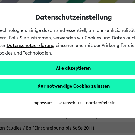
Datenschutzeinstellung
chnologien. Einige davon sind essentiell, um die Funktionalit
sern. Falls Sie zustimmen, verwenden wir Cookies und Daten auc
nter
Datenschutzerklärung
einsehen und mit der Wirkung für die 
ookies und Technologien.
Studium
Lehre
International
Alle akzeptieren
Studiengänge
Nur notwendige Cookies zulassen
an Studies / B.A. (Einschreibung bis WiSe 16/17)
Impressum
Datenschutz
Barrierefreiheit
an Studies / B.A. (Einschreibung bis SoSe 2015)
an Studies / B.A. (Einschreibung bis SoSe 2013)
an Studies / Ba (Einschreibung bis SoSe 2011)