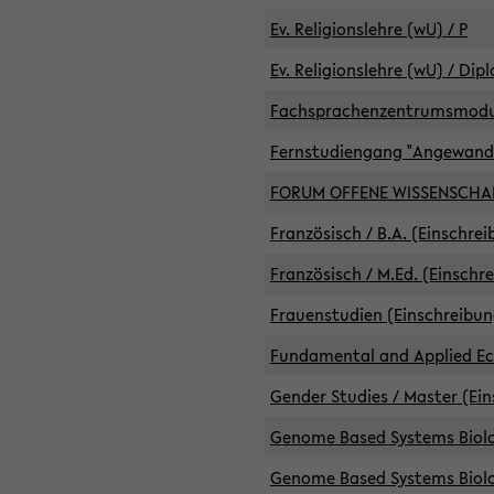
Ev. Religionslehre (wU) / P
Ev. Religionslehre (wU) / Dip
Fachsprachenzentrumsmodule 
Fernstudiengang "Angewand
FORUM OFFENE WISSENSCHA
Französisch / B.A. (Einschre
Französisch / M.Ed. (Einschr
Frauenstudien (Einschreibun
Fundamental and Applied Eco
Gender Studies / Master (Ein
Genome Based Systems Biolog
Genome Based Systems Biolog