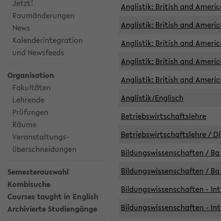
Jetzt!
Anglistik: British and Americ
Raumänderungen
Anglistik: British and Americ
News
Kalenderintegration
Anglistik: British and Americ
und Newsfeeds
Anglistik: British and Ameri
Organisation
Anglistik: British and Ameri
Fakultäten
Anglistik/Englisch
Lehrende
Prüfungen
Betriebswirtschaftslehre
Räume
Betriebswirtschaftslehre / D
Veranstaltungs-
überschneidungen
Bildungswissenschaften / Ba 
Bildungswissenschaften / Ba 
Semesterauswahl
Kombisuche
Bildungswissenschaften - Int
Courses taught in English
Bildungswissenschaften - Int
Archivierte Studiengänge