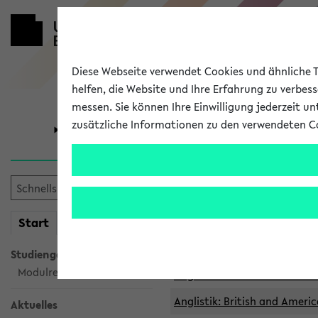
Diese Webseite verwendet Cookies und ähnliche Te
helfen, die Website und Ihre Erfahrung zu verbes
messen. Sie können Ihre Einwilligung jederzeit u
zusätzliche Informationen zu den verwendeten C
Universität
Forschung
Archivierte 
mein
Start
eKVV
Anglistik: British and Americ
Anglistik: British and Americ
Studiengangsauswahl
Modulrecherche
Anglistik: British and Americ
Anglistik: British and Americ
Aktuelles