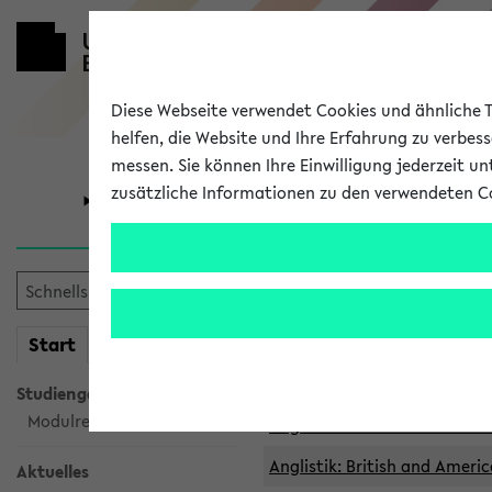
Diese Webseite verwendet Cookies und ähnliche Te
helfen, die Website und Ihre Erfahrung zu verbes
messen. Sie können Ihre Einwilligung jederzeit u
zusätzliche Informationen zu den verwendeten C
Universität
Forschung
Archivierte 
mein
Start
eKVV
Anglistik: British and Americ
Anglistik: British and Americ
Studiengangsauswahl
Modulrecherche
Anglistik: British and Americ
Anglistik: British and Americ
Aktuelles