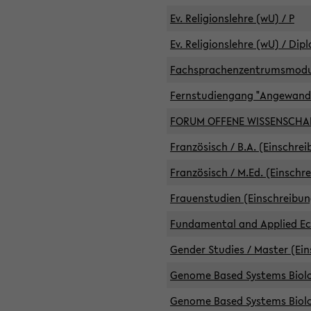
Ev. Religionslehre (wU) / P
Ev. Religionslehre (wU) / Dip
Fachsprachenzentrumsmodule 
Fernstudiengang "Angewand
FORUM OFFENE WISSENSCHA
Französisch / B.A. (Einschre
Französisch / M.Ed. (Einschr
Frauenstudien (Einschreibun
Fundamental and Applied Eco
Gender Studies / Master (Ein
Genome Based Systems Biolog
Genome Based Systems Biolog