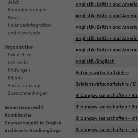
Jetzt!
Anglistik: British and Americ
Raumänderungen
Anglistik: British and Americ
News
Kalenderintegration
Anglistik: British and Americ
und Newsfeeds
Anglistik: British and Ameri
Organisation
Anglistik: British and Ameri
Fakultäten
Anglistik/Englisch
Lehrende
Prüfungen
Betriebswirtschaftslehre
Räume
Betriebswirtschaftslehre / D
Veranstaltungs-
überschneidungen
Bildungswissenschaften / Ba 
Bildungswissenschaften / Ba 
Semesterauswahl
Kombisuche
Bildungswissenschaften - Int
Courses taught in English
Bildungswissenschaften - Int
Archivierte Studiengänge