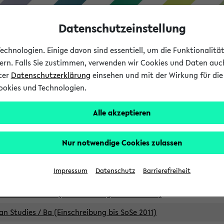
Datenschutzeinstellung
chnologien. Einige davon sind essentiell, um die Funktionalit
sern. Falls Sie zustimmen, verwenden wir Cookies und Daten auc
nter
Datenschutzerklärung
einsehen und mit der Wirkung für die 
ookies und Technologien.
Studium
Lehre
International
Alle akzeptieren
Studiengänge
Nur notwendige Cookies zulassen
an Studies / B.A. (Einschreibung bis WiSe 16/17)
Impressum
Datenschutz
Barrierefreiheit
an Studies / B.A. (Einschreibung bis SoSe 2015)
an Studies / B.A. (Einschreibung bis SoSe 2013)
an Studies / Ba (Einschreibung bis SoSe 2011)