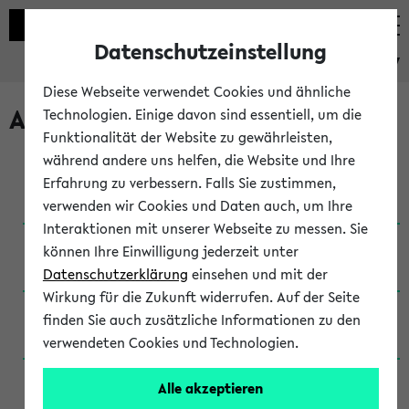
Datenschutzeinstellung
eKVV
Diese Webseite verwendet Cookies und ähnliche
Archivierte Studiengänge
Technologien. Einige davon sind essentiell, um die
Funktionalität der Website zu gewährleisten,
während andere uns helfen, die Website und Ihre
Anglistik: British and American Studies / B.A.
Erfahrung zu verbessern. Falls Sie zustimmen,
(Einschreibung bis WiSe 16/17)
verwenden wir Cookies und Daten auch, um Ihre
Interaktionen mit unserer Webseite zu messen. Sie
Anglistik: British and American Studies / B.A.
können Ihre Einwilligung jederzeit unter
(Einschreibung bis SoSe 2015)
Datenschutzerklärung
einsehen und mit der
Wirkung für die Zukunft widerrufen. Auf der Seite
Anglistik: British and American Studies / B.A.
finden Sie auch zusätzliche Informationen zu den
(Einschreibung bis SoSe 2013)
verwendeten Cookies und Technologien.
Anglistik: British and American Studies / Ba
Alle akzeptieren
(Einschreibung bis SoSe 2011)