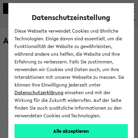
Datenschutzeinstellung
eKVV
Diese Webseite verwendet Cookies und ähnliche
Archivierte Studiengänge
Technologien. Einige davon sind essentiell, um die
Funktionalität der Website zu gewährleisten,
während andere uns helfen, die Website und Ihre
Anglistik: British and American Studies / B.A.
Erfahrung zu verbessern. Falls Sie zustimmen,
(Einschreibung bis WiSe 16/17)
verwenden wir Cookies und Daten auch, um Ihre
Interaktionen mit unserer Webseite zu messen. Sie
Anglistik: British and American Studies / B.A.
können Ihre Einwilligung jederzeit unter
(Einschreibung bis SoSe 2015)
Datenschutzerklärung
einsehen und mit der
Wirkung für die Zukunft widerrufen. Auf der Seite
Anglistik: British and American Studies / B.A.
finden Sie auch zusätzliche Informationen zu den
(Einschreibung bis SoSe 2013)
verwendeten Cookies und Technologien.
Anglistik: British and American Studies / Ba
Alle akzeptieren
(Einschreibung bis SoSe 2011)