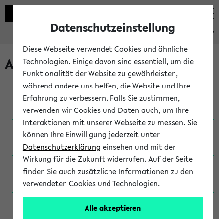
Datenschutzeinstellung
eKVV
Diese Webseite verwendet Cookies und ähnliche
Archivierte Studiengänge
Technologien. Einige davon sind essentiell, um die
Funktionalität der Website zu gewährleisten,
während andere uns helfen, die Website und Ihre
Anglistik: British and American Studies / B.A.
Erfahrung zu verbessern. Falls Sie zustimmen,
(Einschreibung bis WiSe 16/17)
verwenden wir Cookies und Daten auch, um Ihre
Interaktionen mit unserer Webseite zu messen. Sie
Anglistik: British and American Studies / B.A.
können Ihre Einwilligung jederzeit unter
(Einschreibung bis SoSe 2015)
Datenschutzerklärung
einsehen und mit der
Wirkung für die Zukunft widerrufen. Auf der Seite
Anglistik: British and American Studies / B.A.
finden Sie auch zusätzliche Informationen zu den
(Einschreibung bis SoSe 2013)
verwendeten Cookies und Technologien.
Anglistik: British and American Studies / Ba
Alle akzeptieren
(Einschreibung bis SoSe 2011)