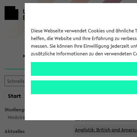
Diese Webseite verwendet Cookies und ähnliche Te
helfen, die Website und Ihre Erfahrung zu verbes
messen. Sie können Ihre Einwilligung jederzeit u
zusätzliche Informationen zu den verwendeten C
Universität
Forschung
Archivierte 
mein
Start
eKVV
Anglistik: British and Americ
Anglistik: British and Americ
Studiengangsauswahl
Modulrecherche
Anglistik: British and Americ
Anglistik: British and Americ
Aktuelles