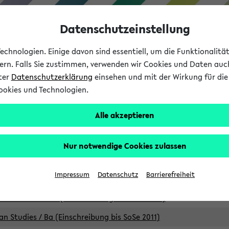
Datenschutzeinstellung
chnologien. Einige davon sind essentiell, um die Funktionalit
sern. Falls Sie zustimmen, verwenden wir Cookies und Daten auc
nter
Datenschutzerklärung
einsehen und mit der Wirkung für die 
ookies und Technologien.
Studium
Lehre
International
Alle akzeptieren
Studiengänge
Nur notwendige Cookies zulassen
an Studies / B.A. (Einschreibung bis WiSe 16/17)
Impressum
Datenschutz
Barrierefreiheit
an Studies / B.A. (Einschreibung bis SoSe 2015)
an Studies / B.A. (Einschreibung bis SoSe 2013)
an Studies / Ba (Einschreibung bis SoSe 2011)