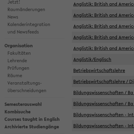
Jetzt!
Anglistik: British and Americ
Raumänderungen
Anglistik: British and Americ
News
Kalenderintegration
Anglistik: British and Americ
und Newsfeeds
Anglistik: British and Ameri
Organisation
Anglistik: British and Ameri
Fakultäten
Anglistik/Englisch
Lehrende
Prüfungen
Betriebswirtschaftslehre
Räume
Betriebswirtschaftslehre / D
Veranstaltungs-
überschneidungen
Bildungswissenschaften / Ba 
Bildungswissenschaften / Ba 
Semesterauswahl
Kombisuche
Bildungswissenschaften - Int
Courses taught in English
Bildungswissenschaften - Int
Archivierte Studiengänge