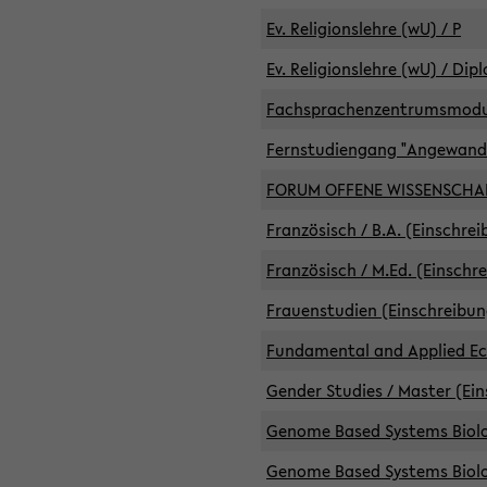
Ev. Religionslehre (wU) / P
Ev. Religionslehre (wU) / Dip
Fachsprachenzentrumsmodule 
Fernstudiengang "Angewand
FORUM OFFENE WISSENSCHA
Französisch / B.A. (Einschre
Französisch / M.Ed. (Einschr
Frauenstudien (Einschreibun
Fundamental and Applied Eco
Gender Studies / Master (Ein
Genome Based Systems Biolog
Genome Based Systems Biolog