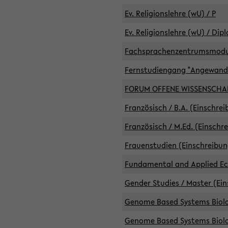
Ev. Religionslehre (wU) / P
Ev. Religionslehre (wU) / Dip
Fachsprachenzentrumsmodule 
Fernstudiengang "Angewand
FORUM OFFENE WISSENSCHA
Französisch / B.A. (Einschre
Französisch / M.Ed. (Einschr
Frauenstudien (Einschreibun
Fundamental and Applied Eco
Gender Studies / Master (Ein
Genome Based Systems Biolog
Genome Based Systems Biolog