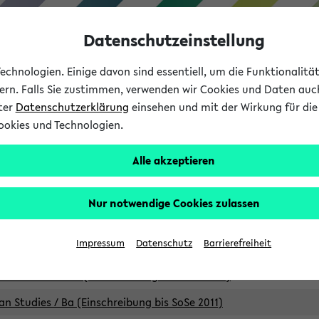
Datenschutzeinstellung
chnologien. Einige davon sind essentiell, um die Funktionalit
sern. Falls Sie zustimmen, verwenden wir Cookies und Daten auc
nter
Datenschutzerklärung
einsehen und mit der Wirkung für die 
ookies und Technologien.
Studium
Lehre
International
Alle akzeptieren
Studiengänge
Nur notwendige Cookies zulassen
an Studies / B.A. (Einschreibung bis WiSe 16/17)
Impressum
Datenschutz
Barrierefreiheit
an Studies / B.A. (Einschreibung bis SoSe 2015)
an Studies / B.A. (Einschreibung bis SoSe 2013)
an Studies / Ba (Einschreibung bis SoSe 2011)