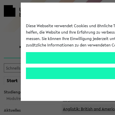
Diese Webseite verwendet Cookies und ähnliche Te
helfen, die Website und Ihre Erfahrung zu verbes
messen. Sie können Ihre Einwilligung jederzeit u
zusätzliche Informationen zu den verwendeten C
Universität
Forschung
Archivierte 
mein
Start
eKVV
Anglistik: British and Americ
Anglistik: British and Americ
Studiengangsauswahl
Modulrecherche
Anglistik: British and Americ
Anglistik: British and Americ
Aktuelles