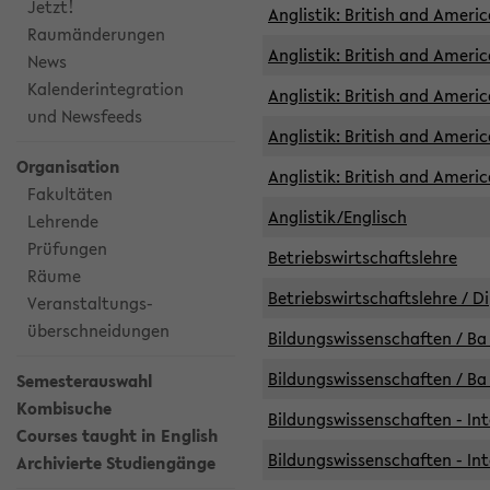
Jetzt!
Anglistik: British and Americ
Raumänderungen
Anglistik: British and Americ
News
Kalenderintegration
Anglistik: British and Americ
und Newsfeeds
Anglistik: British and Ameri
Organisation
Anglistik: British and Ameri
Fakultäten
Anglistik/Englisch
Lehrende
Prüfungen
Betriebswirtschaftslehre
Räume
Betriebswirtschaftslehre / D
Veranstaltungs-
überschneidungen
Bildungswissenschaften / Ba 
Bildungswissenschaften / Ba 
Semesterauswahl
Kombisuche
Bildungswissenschaften - Int
Courses taught in English
Bildungswissenschaften - Int
Archivierte Studiengänge