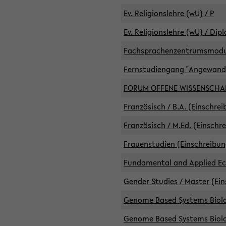
Ev. Religionslehre (wU) / P
Ev. Religionslehre (wU) / Dip
Fachsprachenzentrumsmodule 
Fernstudiengang "Angewand
FORUM OFFENE WISSENSCHA
Französisch / B.A. (Einschre
Französisch / M.Ed. (Einschr
Frauenstudien (Einschreibun
Fundamental and Applied Eco
Gender Studies / Master (Ein
Genome Based Systems Biolog
Genome Based Systems Biolog