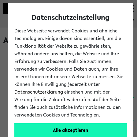
Datenschutzeinstellung
eKVV
Diese Webseite verwendet Cookies und ähnliche
Archivierte Studiengänge
Technologien. Einige davon sind essentiell, um die
Funktionalität der Website zu gewährleisten,
während andere uns helfen, die Website und Ihre
Anglistik: British and American Studies / B.A.
Erfahrung zu verbessern. Falls Sie zustimmen,
(Einschreibung bis WiSe 16/17)
verwenden wir Cookies und Daten auch, um Ihre
Interaktionen mit unserer Webseite zu messen. Sie
Anglistik: British and American Studies / B.A.
können Ihre Einwilligung jederzeit unter
(Einschreibung bis SoSe 2015)
Datenschutzerklärung
einsehen und mit der
Wirkung für die Zukunft widerrufen. Auf der Seite
Anglistik: British and American Studies / B.A.
finden Sie auch zusätzliche Informationen zu den
(Einschreibung bis SoSe 2013)
verwendeten Cookies und Technologien.
Anglistik: British and American Studies / Ba
Alle akzeptieren
(Einschreibung bis SoSe 2011)