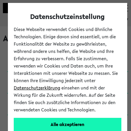
Datenschutzeinstellung
eKVV
Diese Webseite verwendet Cookies und ähnliche
Archivierte Studiengänge
Technologien. Einige davon sind essentiell, um die
Funktionalität der Website zu gewährleisten,
während andere uns helfen, die Website und Ihre
Anglistik: British and American Studies / B.A.
Erfahrung zu verbessern. Falls Sie zustimmen,
(Einschreibung bis WiSe 16/17)
verwenden wir Cookies und Daten auch, um Ihre
Interaktionen mit unserer Webseite zu messen. Sie
Anglistik: British and American Studies / B.A.
können Ihre Einwilligung jederzeit unter
(Einschreibung bis SoSe 2015)
Datenschutzerklärung
einsehen und mit der
Wirkung für die Zukunft widerrufen. Auf der Seite
Anglistik: British and American Studies / B.A.
finden Sie auch zusätzliche Informationen zu den
(Einschreibung bis SoSe 2013)
verwendeten Cookies und Technologien.
Anglistik: British and American Studies / Ba
Alle akzeptieren
(Einschreibung bis SoSe 2011)