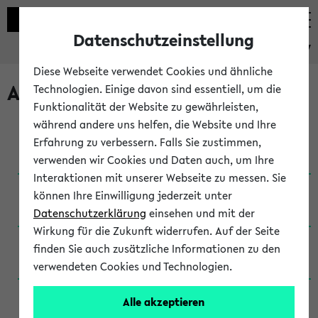
Datenschutzeinstellung
eKVV
Diese Webseite verwendet Cookies und ähnliche
Archivierte Studiengänge
Technologien. Einige davon sind essentiell, um die
Funktionalität der Website zu gewährleisten,
während andere uns helfen, die Website und Ihre
Anglistik: British and American Studies / B.A.
Erfahrung zu verbessern. Falls Sie zustimmen,
(Einschreibung bis WiSe 16/17)
verwenden wir Cookies und Daten auch, um Ihre
Interaktionen mit unserer Webseite zu messen. Sie
Anglistik: British and American Studies / B.A.
können Ihre Einwilligung jederzeit unter
(Einschreibung bis SoSe 2015)
Datenschutzerklärung
einsehen und mit der
Wirkung für die Zukunft widerrufen. Auf der Seite
Anglistik: British and American Studies / B.A.
finden Sie auch zusätzliche Informationen zu den
(Einschreibung bis SoSe 2013)
verwendeten Cookies und Technologien.
Anglistik: British and American Studies / Ba
Alle akzeptieren
(Einschreibung bis SoSe 2011)