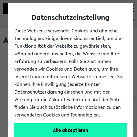
Datenschutzeinstellung
eKVV
Diese Webseite verwendet Cookies und ähnliche
Archivierte Studiengänge
Technologien. Einige davon sind essentiell, um die
Funktionalität der Website zu gewährleisten,
während andere uns helfen, die Website und Ihre
Anglistik: British and American Studies / B.A.
Erfahrung zu verbessern. Falls Sie zustimmen,
(Einschreibung bis WiSe 16/17)
verwenden wir Cookies und Daten auch, um Ihre
Interaktionen mit unserer Webseite zu messen. Sie
Anglistik: British and American Studies / B.A.
können Ihre Einwilligung jederzeit unter
(Einschreibung bis SoSe 2015)
Datenschutzerklärung
einsehen und mit der
Wirkung für die Zukunft widerrufen. Auf der Seite
Anglistik: British and American Studies / B.A.
finden Sie auch zusätzliche Informationen zu den
(Einschreibung bis SoSe 2013)
verwendeten Cookies und Technologien.
Anglistik: British and American Studies / Ba
Alle akzeptieren
(Einschreibung bis SoSe 2011)