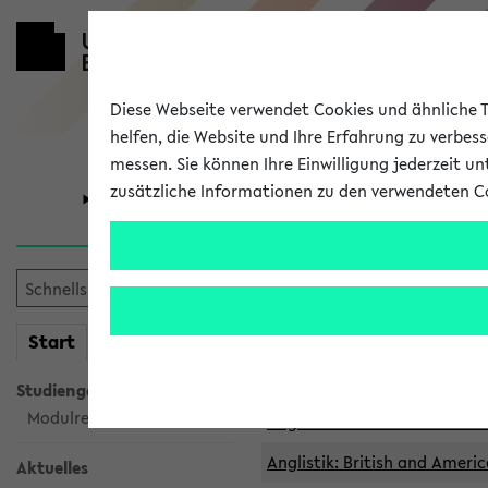
Diese Webseite verwendet Cookies und ähnliche Te
helfen, die Website und Ihre Erfahrung zu verbes
messen. Sie können Ihre Einwilligung jederzeit u
zusätzliche Informationen zu den verwendeten C
Universität
Forschung
Archivierte 
mein
Start
eKVV
Anglistik: British and Americ
Anglistik: British and Americ
Studiengangsauswahl
Modulrecherche
Anglistik: British and Americ
Anglistik: British and Americ
Aktuelles