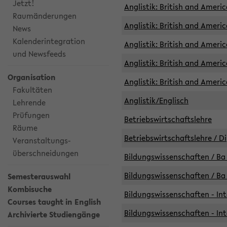
Jetzt!
Anglistik: British and Americ
Raumänderungen
Anglistik: British and Americ
News
Kalenderintegration
Anglistik: British and Americ
und Newsfeeds
Anglistik: British and Ameri
Organisation
Anglistik: British and Ameri
Fakultäten
Anglistik/Englisch
Lehrende
Prüfungen
Betriebswirtschaftslehre
Räume
Betriebswirtschaftslehre / D
Veranstaltungs-
überschneidungen
Bildungswissenschaften / Ba 
Bildungswissenschaften / Ba 
Semesterauswahl
Kombisuche
Bildungswissenschaften - Int
Courses taught in English
Bildungswissenschaften - Int
Archivierte Studiengänge