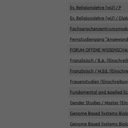
Ev. Religionslehre (wU) / P
Ev. Religionslehre (wU) / Dip
Fachsprachenzentrumsmodule 
Fernstudiengang "Angewand
FORUM OFFENE WISSENSCHA
Französisch / B.A. (Einschre
Französisch / M.Ed. (Einschr
Frauenstudien (Einschreibun
Fundamental and Applied Eco
Gender Studies / Master (Ein
Genome Based Systems Biolog
Genome Based Systems Biolog