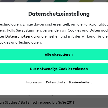
Datenschutzeinstellung
chnologien. Einige davon sind essentiell, um die Funktionalit
sern. Falls Sie zustimmen, verwenden wir Cookies und Daten auc
nter
Datenschutzerklärung
einsehen und mit der Wirkung für die 
ookies und Technologien.
Studium
Lehre
International
Alle akzeptieren
Studiengänge
Nur notwendige Cookies zulassen
an Studies / B.A. (Einschreibung bis WiSe 16/17)
Impressum
Datenschutz
Barrierefreiheit
an Studies / B.A. (Einschreibung bis SoSe 2015)
an Studies / B.A. (Einschreibung bis SoSe 2013)
an Studies / Ba (Einschreibung bis SoSe 2011)