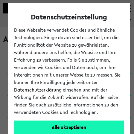
Datenschutzeinstellung
eKVV
Diese Webseite verwendet Cookies und ähnliche
Archivierte Studiengänge
Technologien. Einige davon sind essentiell, um die
Funktionalität der Website zu gewährleisten,
während andere uns helfen, die Website und Ihre
Anglistik: British and American Studies / B.A.
Erfahrung zu verbessern. Falls Sie zustimmen,
(Einschreibung bis WiSe 16/17)
verwenden wir Cookies und Daten auch, um Ihre
Interaktionen mit unserer Webseite zu messen. Sie
Anglistik: British and American Studies / B.A.
können Ihre Einwilligung jederzeit unter
(Einschreibung bis SoSe 2015)
Datenschutzerklärung
einsehen und mit der
Wirkung für die Zukunft widerrufen. Auf der Seite
Anglistik: British and American Studies / B.A.
finden Sie auch zusätzliche Informationen zu den
(Einschreibung bis SoSe 2013)
verwendeten Cookies und Technologien.
Anglistik: British and American Studies / Ba
Alle akzeptieren
(Einschreibung bis SoSe 2011)