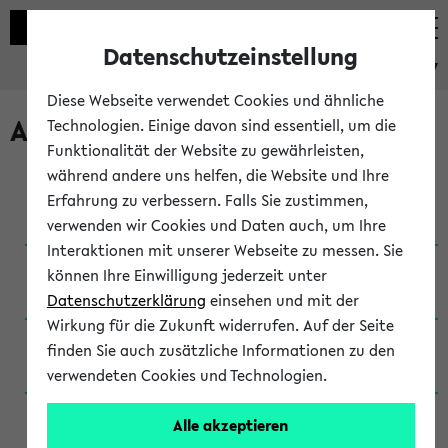
Datenschutzeinstellung
eKVV
Diese Webseite verwendet Cookies und ähnliche
Archivierte Studiengänge
Technologien. Einige davon sind essentiell, um die
Funktionalität der Website zu gewährleisten,
während andere uns helfen, die Website und Ihre
Anglistik: British and American Studies / B.A.
Erfahrung zu verbessern. Falls Sie zustimmen,
(Einschreibung bis WiSe 16/17)
verwenden wir Cookies und Daten auch, um Ihre
Interaktionen mit unserer Webseite zu messen. Sie
Anglistik: British and American Studies / B.A.
können Ihre Einwilligung jederzeit unter
(Einschreibung bis SoSe 2015)
Datenschutzerklärung
einsehen und mit der
Wirkung für die Zukunft widerrufen. Auf der Seite
Anglistik: British and American Studies / B.A.
finden Sie auch zusätzliche Informationen zu den
(Einschreibung bis SoSe 2013)
verwendeten Cookies und Technologien.
Anglistik: British and American Studies / Ba
Alle akzeptieren
(Einschreibung bis SoSe 2011)